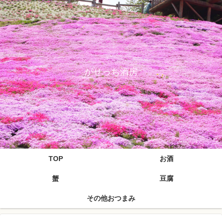
がせっち酒房
TOP
お酒
蟹
豆腐
その他おつまみ