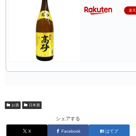
楽
お酒
日本酒
シェアする
X
Facebook
はてブ