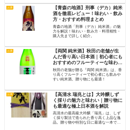
を詳しく解説！
【青森の地酒】刑事（デカ）純米
お酒
酒を徹底レビュー！味わい・飲み
方・おすすめ料理まとめ
青森の地酒「刑事（デカ）純米酒」の魅
力を解説！味わい・飲み方・料理相性・
購入先まで詳しく紹介。
【両関 純米酒】秋田の老舗が生
お酒
んだ香り高い日本酒｜初心者にも
おすすめのフルーティーな味わい
とは？
秋田の老舗が贈る『両関 純米酒』は、香
り高くフルーティーで初心者にも飲みや
すい純米酒。贈り物にも最適！
【高清水 瑞兆とは】大吟醸しず
お酒
く採りの魅力と味わい｜贈り物に
も最適な極上日本酒を解説
高清水の最高級大吟醸「瑞兆」は、しず
く採り製法で造られた香り高く上品な逸
品。贈り物や特別な日に最適な一本で
す。