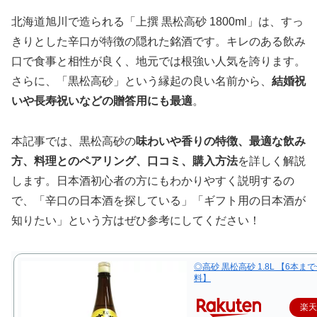
北海道旭川で造られる「上撰 黒松高砂 1800ml」は、すっ
きりとした辛口が特徴の隠れた銘酒です。キレのある飲み
口で食事と相性が良く、地元では根強い人気を誇ります。
さらに、「黒松高砂」という縁起の良い名前から、
結婚祝
いや長寿祝いなどの贈答用にも最適
。
本記事では、黒松高砂の
味わいや香りの特徴、最適な飲み
方、料理とのペアリング、口コミ、購入方法
を詳しく解説
します。日本酒初心者の方にもわかりやすく説明するの
で、「辛口の日本酒を探している」「ギフト用の日本酒が
知りたい」という方はぜひ参考にしてください！
◎高砂 黒松高砂 1.8L 【6本ま
料】
楽