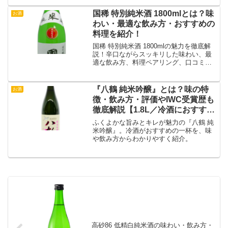
国稀 特別純米酒 1800mlとは？味
お酒
わい・最適な飲み方・おすすめの
料理を紹介！
国稀 特別純米酒 1800mlの魅力を徹底解
説！辛口ながらスッキリした味わい、最
適な飲み方、料理ペアリング、口コミ、
購入方法まで詳しく紹介します。
『八鶴 純米吟醸』とは？味の特
お酒
徴・飲み方・評価やIWC受賞歴も
徹底解説【1.8L／冷酒におすす
め】
ふくよかな旨みとキレが魅力の『八鶴 純
米吟醸』。冷酒がおすすめの一杯を、味
や飲み方からわかりやすく紹介。
高砂86 低精白純米酒の味わい・飲み方・