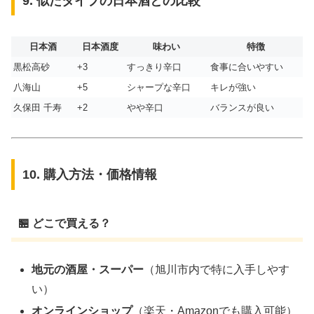
9. 似たタイプの日本酒との比較
日本酒
日本酒度
味わい
特徴
黒松高砂
+3
すっきり辛口
食事に合いやすい
八海山
+5
シャープな辛口
キレが強い
久保田 千寿
+2
やや辛口
バランスが良い
10. 購入方法・価格情報
🏪 どこで買える？
地元の酒屋・スーパー
（旭川市内で特に入手しやす
い）
オンラインショップ
（楽天・Amazonでも購入可能）