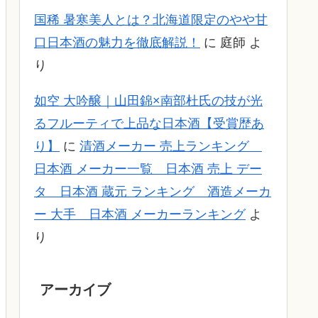
国稀 暑寒美人とは？北海道限定のやや甘
口日本酒の魅力を徹底解説！
に
庭師
よ
り
如空 大吟醸｜山田錦×南部杜氏の技が光
るフルーティで上品な日本酒【受賞歴あ
り】
に
清酒メーカー 売上ランキング
日本酒 メーカー一覧 日本酒 売上 デー
タ 日本酒 蔵元 ランキング 酒造メーカ
ー 大手 日本酒 メーカーランキング
よ
り
アーカイブ