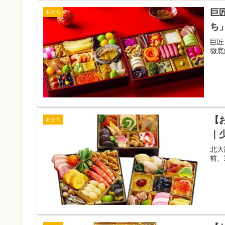
巨
おせち
ち
巨匠
徹底
【
おせち
｜
北大
前、