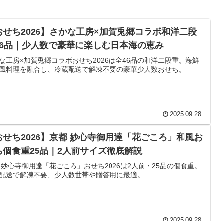
おせち2026】さかな工房×加賀兎郷コラボ和洋二段
46品｜少人数で豪華に楽しむ日本海の恵み
な工房×加賀兎郷コラボおせち2026は全46品の和洋二段重。海鮮
風料理を融合し、冷蔵配送で解凍不要の豪華少人数おせち。
2025.09.28
おせち2026】京都 妙心寺御用達「花ごころ」和風お
ち個食重25品｜2人前サイズ徹底解説
 妙心寺御用達「花ごころ」おせち2026は2人前・25品の個食重。
配送で解凍不要、少人数世帯や贈答用に最適。
2025.09.28