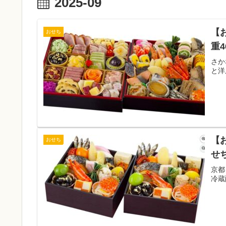
2025-09
【
おせち
重
さか
と洋
【
おせち
せ
京都
冷蔵