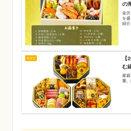
の
金沢
を盛
紹介
【
おせち
む
家庭
重。