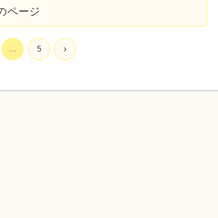
のページ
次
…
5
へ