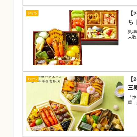
【
おせち
ち
奥城
人数
【
おせち
三
「ホ
重。