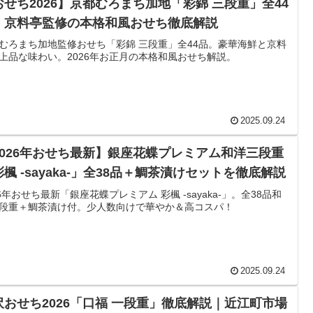
おせち2026】京都むろまち加地「彩錦 三段重」全44
｜京料亭監修の本格和風おせち徹底解説
むろまち加地監修おせち「彩錦 三段重」全44品。豪華海鮮と京料
上品な味わい。2026年お正月の本格和風おせち解説。
2025.09.24
2026年おせち最新】銀座花蝶プレミアム和洋三段重
楓 -sayaka-」全38品＋鯛茶漬けセットを徹底解説
26年おせち最新「銀座花蝶プレミアム 彩楓 -sayaka-」。全38品和
段重＋鯛茶漬け付。少人数向けで華やか＆高コスパ！
2025.09.24
沢おせち2026「口福 一段重」徹底解説｜近江町市場