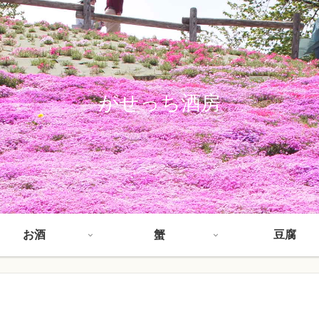
がせっち酒房
お酒
蟹
豆腐