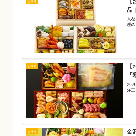
【
おせち
品
京都
理の
【
おせち
「彩
20
洋三
金
おせち