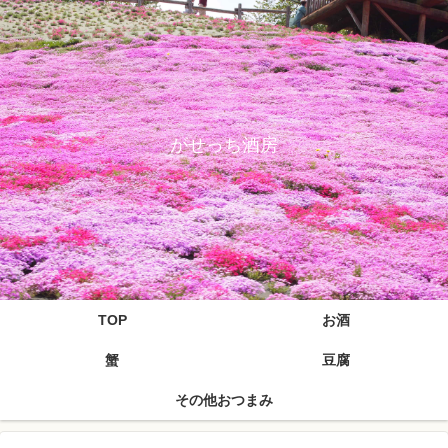
がせっち酒房
TOP
お酒
蟹
豆腐
その他おつまみ