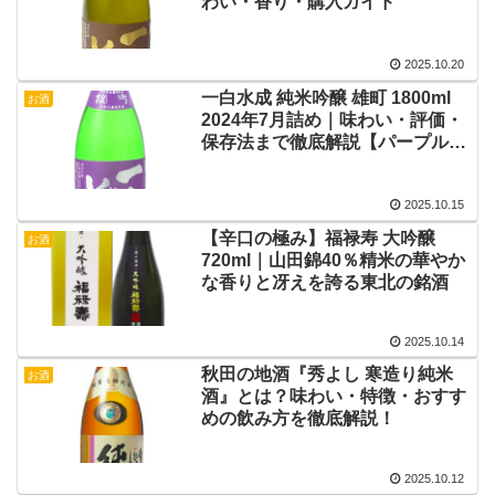
わい・香り・購入ガイド
2025.10.20
一白水成 純米吟醸 雄町 1800ml
お酒
2024年7月詰め｜味わい・評価・
保存法まで徹底解説【パープルラ
ベル】
2025.10.15
【辛口の極み】福禄寿 大吟醸
お酒
720ml｜山田錦40％精米の華やか
な香りと冴えを誇る東北の銘酒
2025.10.14
秋田の地酒『秀よし 寒造り純米
お酒
酒』とは？味わい・特徴・おすす
めの飲み方を徹底解説！
2025.10.12