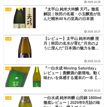
2025.10.29
『太平山 純米大吟醸 天巧』徹底
お酒
解説｜秋田の名蔵・小玉醸造が生
んだ精米40％の至高の日本酒
2025.10.27
【レビュー】太平山 純米吟醸 澄
お酒
月｜秋田の名水が育む“月光のよ
うに澄んだ”日本酒の魅力を徹底
解説
2025.10.23
『一白水成 Moving Saturday』
お酒
レビュー｜貴醸酒の新境地。動く
味わいを体感する週末の一本【福
禄寿酒造】
2025.10.21
一白水成 純米吟醸 山田錦 1800ml
お酒
徹底レビュー｜2025年9月詰の味