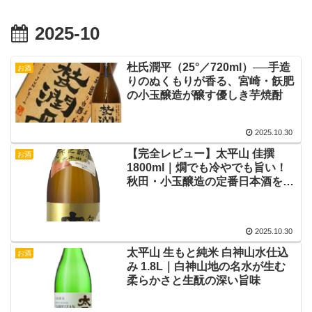
2025-10
杜氏潤平（25°／720ml）──手造
お酒
りのぬくもりが香る、宮崎・飫肥
の小玉醸造が醸す優しき芋焼酎
2025.10.30
【完全レビュー】太平山 佳撰
お酒
1800ml｜燗でも冷やでも旨い！
秋田・小玉醸造の定番日本酒を徹
底解説
2025.10.30
太平山 生もと純米 白神山水仕込
お酒
み 1.8L｜白神山地の名水が生む
柔らかさと生酛の深い旨味