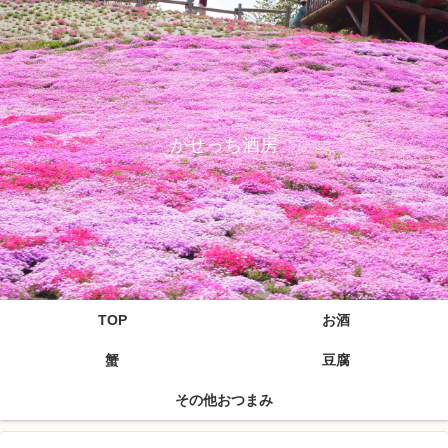
がせっち酒房
TOP
お酒
蟹
豆腐
その他おつまみ