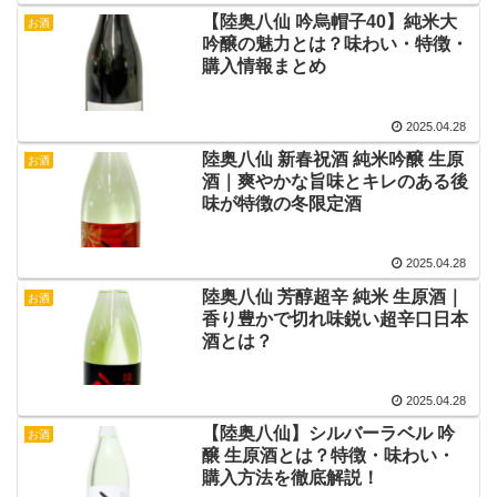
【陸奥八仙 吟烏帽子40】純米大
お酒
吟醸の魅力とは？味わい・特徴・
購入情報まとめ
2025.04.28
陸奥八仙 新春祝酒 純米吟醸 生原
お酒
酒｜爽やかな旨味とキレのある後
味が特徴の冬限定酒
2025.04.28
陸奥八仙 芳醇超辛 純米 生原酒｜
お酒
香り豊かで切れ味鋭い超辛口日本
酒とは？
2025.04.28
【陸奥八仙】シルバーラベル 吟
お酒
醸 生原酒とは？特徴・味わい・
購入方法を徹底解説！