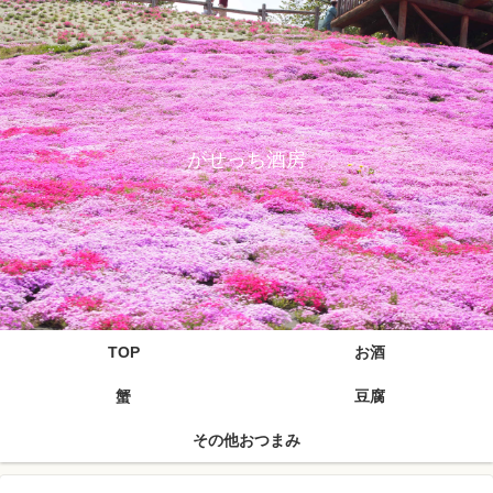
がせっち酒房
TOP
お酒
蟹
豆腐
その他おつまみ