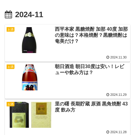
2024-11
西平本家 黒糖焼酎 加那 40度 加那
お酒
の意味は？本格焼酎？黒糖焼酎は
奄美だけ？
2024.11.30
朝日酒造 朝日30度は安い！レビ
お酒
ューや飲み方は？
2024.11.29
里の曙 長期貯蔵 原酒 黒角焼酎 43
お酒
度 飲み方
2024.11.28