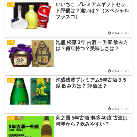
いいちこ プレミアムギフトセッ
お酒
ト評価は？違いは？（スペシャル
フラスコ）
2024.11.26
泡盛 松藤 3年 古酒 一升壷 飲み方
お酒
は？何年持つ？美味しさは？
2024.11.23
泡盛残波プレミアム5年古酒３５
お酒
度 飲み方は？ 評価は？
2024.11.23
菊之露 5年古酒 泡盛 40度 古酒は
お酒
何年から？飲みやすい？