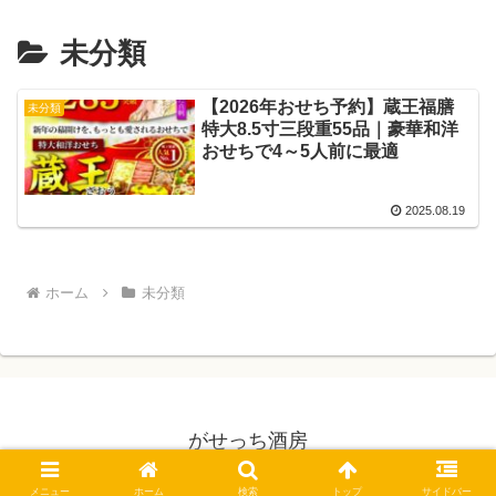
未分類
【2026年おせち予約】蔵王福膳
未分類
特大8.5寸三段重55品｜豪華和洋
おせちで4～5人前に最適
2025.08.19
ホーム
未分類
がせっち酒房
© 2024 がせっち酒房.
メニュー
ホーム
検索
トップ
サイドバー