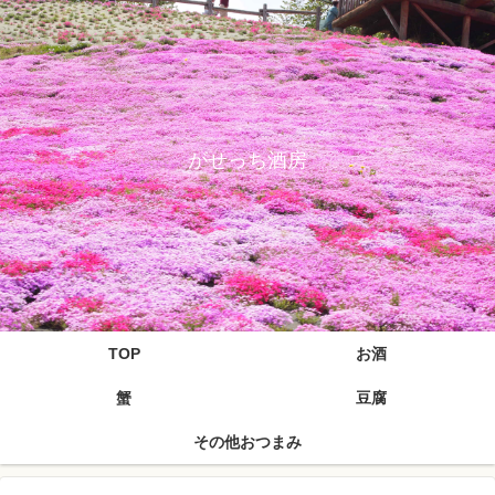
がせっち酒房
TOP
お酒
蟹
豆腐
その他おつまみ