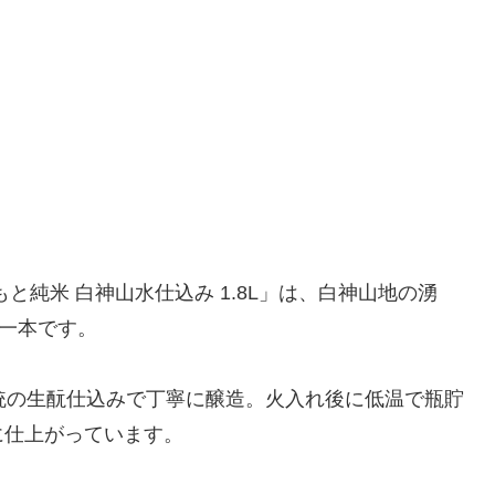
と純米 白神山水仕込み 1.8L」は、白神山地の湧
る一本です。
統の生酛仕込みで丁寧に醸造。火入れ後に低温で瓶貯
に仕上がっています。