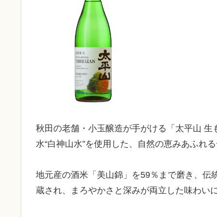
秋田の老舗・小玉醸造が手がける「太平山 生も
水“白神山水”を使用した、自然の恵みあふれ
地元産の酒米「美山錦」を59％まで磨き、伝
蔵され、まろやかさと深みが両立した味わい