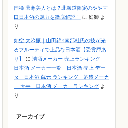
国稀 暑寒美人とは？北海道限定のやや甘
口日本酒の魅力を徹底解説！
に
庭師
よ
り
如空 大吟醸｜山田錦×南部杜氏の技が光
るフルーティで上品な日本酒【受賞歴あ
り】
に
清酒メーカー 売上ランキング
日本酒 メーカー一覧 日本酒 売上 デー
タ 日本酒 蔵元 ランキング 酒造メーカ
ー 大手 日本酒 メーカーランキング
よ
り
アーカイブ