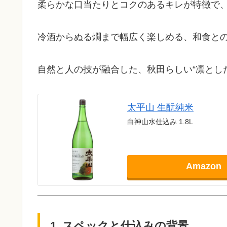
柔らかな口当たりとコクのあるキレが特徴で、Kura
冷酒からぬる燗まで幅広く楽しめる、和食と
自然と人の技が融合した、秋田らしい“凛とし
太平山 生酛純米
白神山水仕込み 1.8L
Amazon
1. スペックと仕込みの背景