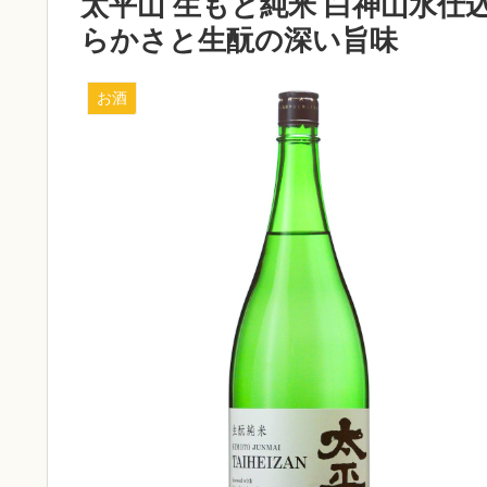
太平山 生もと純米 白神山水仕込
らかさと生酛の深い旨味
お酒