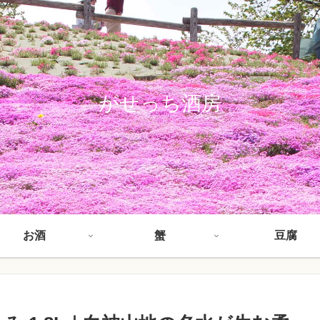
がせっち酒房
お酒
蟹
豆腐