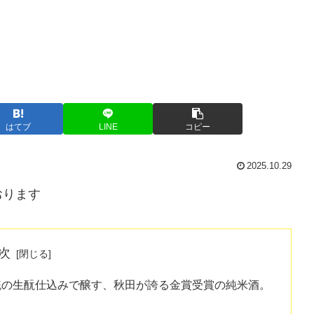
はてブ
LINE
コピー
2025.10.29
おります
次
統の生酛仕込みで醸す、秋田が誇る金賞受賞の純米酒。