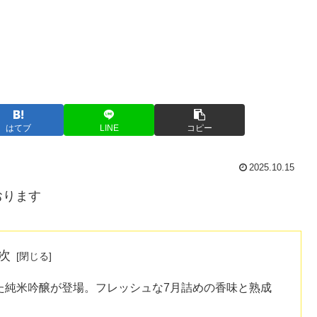
はてブ
LINE
コピー
2025.10.15
おります
次
た純米吟醸が登場。フレッシュな7月詰めの香味と熟成