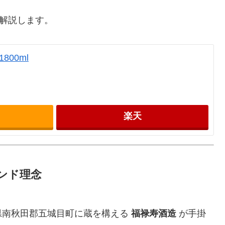
く解説します。
800ml
楽天
ンド理念
県南秋田郡五城目町に蔵を構える
福禄寿酒造
が手掛