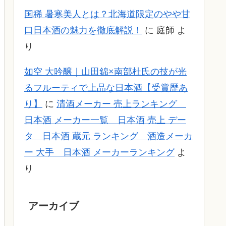
国稀 暑寒美人とは？北海道限定のやや甘
口日本酒の魅力を徹底解説！
に
庭師
よ
り
如空 大吟醸｜山田錦×南部杜氏の技が光
るフルーティで上品な日本酒【受賞歴あ
り】
に
清酒メーカー 売上ランキング
日本酒 メーカー一覧 日本酒 売上 デー
タ 日本酒 蔵元 ランキング 酒造メーカ
ー 大手 日本酒 メーカーランキング
よ
り
アーカイブ