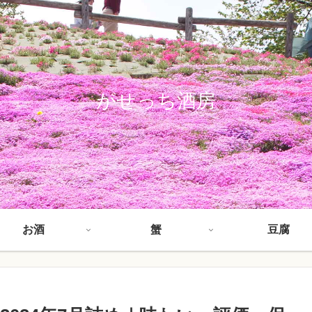
がせっち酒房
お酒
蟹
豆腐