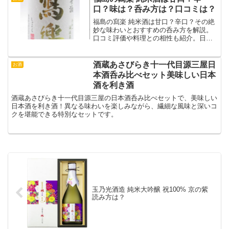
口？味は？呑み方は？口コミは？
福島の寫楽 純米酒は甘口？辛口？その絶
妙な味わいとおすすめの呑み方を解説。
口コミ評価や料理との相性も紹介。日本
酒好き必見の情報満載！
酒蔵あさびらき十一代目源三屋日
お酒
本酒呑み比べセット美味しい日本
酒を利き酒
酒蔵あさびらき十一代目源三屋の日本酒呑み比べセットで、美味しい
日本酒を利き酒！異なる味わいを楽しみながら、繊細な風味と深いコ
クを堪能できる特別なセットです。
玉乃光酒造 純米大吟醸 祝100% 京の紫
読み方は？