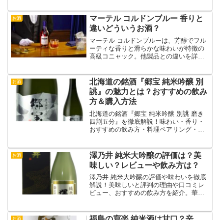
マーテル コルドンブルー 香りと
お酒
違いどういうお酒？
マーテル コルドンブルーは、芳醇でフル
ーティな香りと滑らかな味わいが特徴の
高級コニャック。他製品との違いを詳し
く解説します。
北海道の銘酒『郷宝 純米吟醸 別
お酒
誂』の魅力とは？おすすめの飲み
方＆購入方法
北海道の銘酒『郷宝 純米吟醸 別誂 磨き
四割五分』を徹底解説！味わい・香り・
おすすめの飲み方・料理ペアリング・口
コミ・購入方法まで詳しく紹介します。
澤乃井 純米大吟醸の評価は？美
お酒
味しい？レビューや飲み方は？
澤乃井 純米大吟醸の評価や味わいを徹底
解説！美味しいと評判の理由や口コミレ
ビュー、おすすめの飲み方を紹介。華や
かな香りと上品な味を楽しめる日本酒で
す。
福島の寫楽 純米酒は甘口？辛
お酒