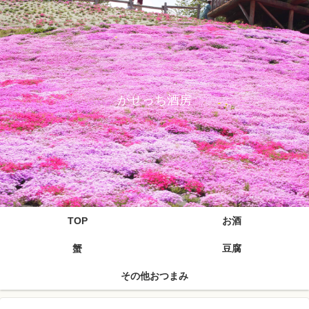
がせっち酒房
TOP
お酒
蟹
豆腐
その他おつまみ