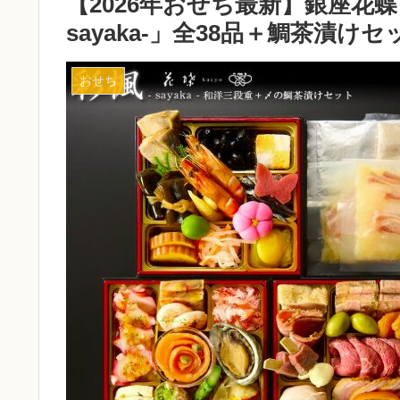
【2026年おせち最新】銀座花
sayaka-」全38品＋鯛茶漬け
おせち