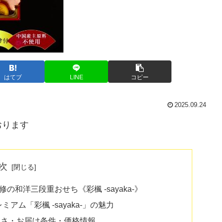
はてブ
LINE
コピー
2025.09.24
おります
次
和洋三段重おせち《彩楓 -sayaka-》
アム「彩楓 -sayaka-」の魅力
きさ・お届け条件・価格情報