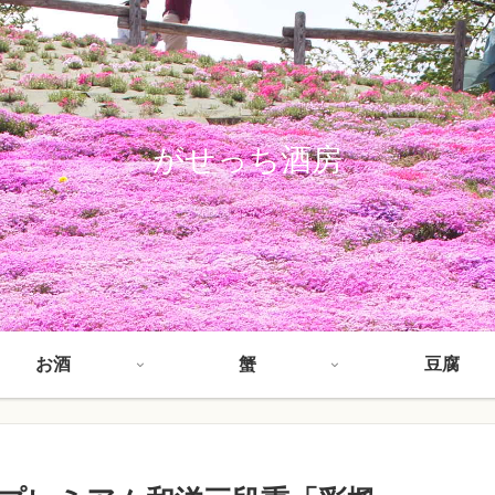
がせっち酒房
お酒
蟹
豆腐