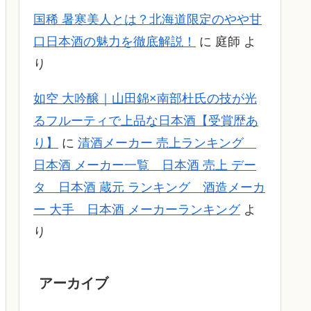
国稀 暑寒美人とは？北海道限定のやや甘
口日本酒の魅力を徹底解説！
に
庭師
よ
り
如空 大吟醸｜山田錦×南部杜氏の技が光
るフルーティで上品な日本酒【受賞歴あ
り】
に
清酒メーカー 売上ランキング
日本酒 メーカー一覧 日本酒 売上 デー
タ 日本酒 蔵元 ランキング 酒造メーカ
ー 大手 日本酒 メーカーランキング
よ
り
アーカイブ