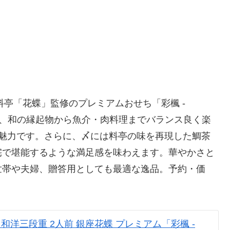
料亭「花蝶」監修のプレミアムおせち「彩楓 -
段重は、和の縁起物から魚介・肉料理までバランス良く楽
が魅力です。さらに、〆には料亭の味を再現した鯛茶
宅で堪能するような満足感を味わえます。華やかさと
世帯や夫婦、贈答用としても最適な逸品。予約・価
理 和洋三段重 2人前 銀座花蝶 プレミアム「彩楓 -