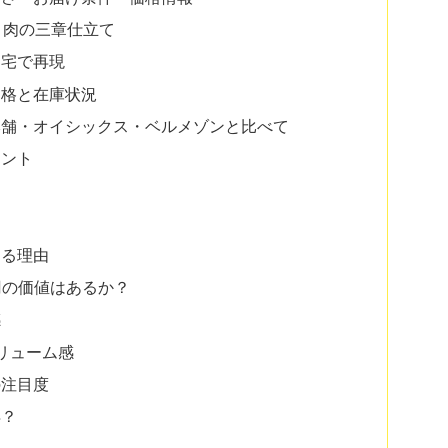
・肉の三章仕立て
自宅で再現
価格と在庫状況
本舗・オイシックス・ベルメゾンと比べて
イント
きる理由
0円の価値はあるか？
感
リューム感
の注目度
得？