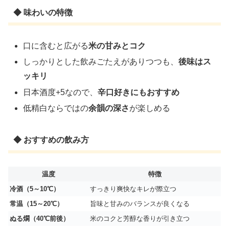
◆ 味わいの特徴
口に含むと広がる
米の甘みとコク
しっかりとした飲みごたえがありつつも、
後味はス
ッキリ
日本酒度+5なので、
辛口好きにもおすすめ
低精白ならではの
余韻の深さ
が楽しめる
◆ おすすめの飲み方
温度
特徴
冷酒（5～10℃）
すっきり爽快なキレが際立つ
常温（15～20℃）
旨味と甘みのバランスが良くなる
ぬる燗（40℃前後）
米のコクと芳醇な香りが引き立つ