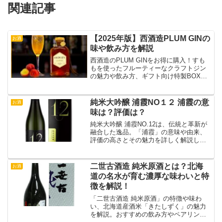
関連記事
【2025年版】西酒造PLUM GINの
お酒
味や飲み方を解説
西酒造のPLUM GINをお得に購入！すも
もを使ったフルーティーなクラフトジン
の魅力や飲み方、ギフト向け特製BOXの
詳細を解説。
純米大吟醸 浦霞NO１２ 浦霞の意
お酒
味は？評価は？
純米大吟醸 浦霞NO.12は、伝統と革新が
融合した逸品。「浦霞」の意味や由来、
評価の高さとその魅力を詳しく解説しま
す。
二世古酒造 純米原酒とは？北海
お酒
道の名水が育む濃厚な味わいと特
徴を解説！
「二世古酒造 純米原酒」の特徴や味わ
い、北海道産酒米「きたしずく」の魅力
を解説。おすすめの飲み方やペアリン