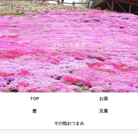
がせっち酒房
TOP
お酒
蟹
豆腐
その他おつまみ