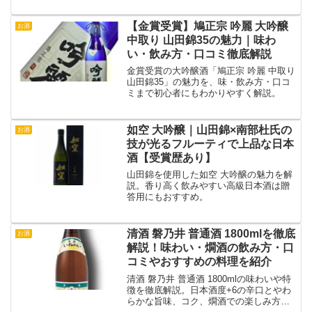
グ、口コミ・評判、購入方法も紹介！
【金賞受賞】鳩正宗 吟麗 大吟醸
お酒
中取り 山田錦35の魅力｜味わ
い・飲み方・口コミ徹底解説
金賞受賞の大吟醸酒「鳩正宗 吟麗 中取り
山田錦35」の魅力を、味・飲み方・口コ
ミまで初心者にもわかりやすく解説。
如空 大吟醸｜山田錦×南部杜氏の
お酒
技が光るフルーティで上品な日本
酒【受賞歴あり】
山田錦を使用した如空 大吟醸の魅力を解
説。香り高く飲みやすい高級日本酒は贈
答用にもおすすめ。
清酒 磐乃井 普通酒 1800mlを徹底
お酒
解説！味わい・燗酒の飲み方・口
コミやおすすめの料理を紹介
清酒 磐乃井 普通酒 1800mlの味わいや特
徴を徹底解説。日本酒度+6の辛口とやわ
らかな旨味、コク、燗酒での楽しみ方、