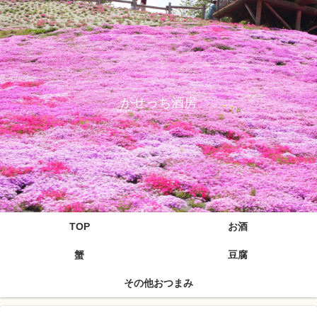
がせっち酒房
TOP
お酒
蟹
豆腐
その他おつまみ