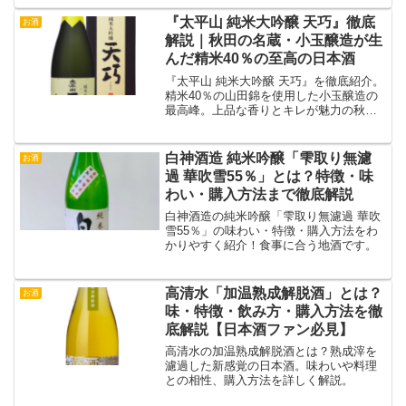
『太平山 純米大吟醸 天巧』徹底
お酒
解説｜秋田の名蔵・小玉醸造が生
んだ精米40％の至高の日本酒
『太平山 純米大吟醸 天巧』を徹底紹介。
精米40％の山田錦を使用した小玉醸造の
最高峰。上品な香りとキレが魅力の秋田
酒。
白神酒造 純米吟醸「雫取り無濾
お酒
過 華吹雪55％」とは？特徴・味
わい・購入方法まで徹底解説
白神酒造の純米吟醸「雫取り無濾過 華吹
雪55％」の味わい・特徴・購入方法をわ
かりやすく紹介！食事に合う地酒です。
高清水「加温熟成解脱酒」とは？
お酒
味・特徴・飲み方・購入方法を徹
底解説【日本酒ファン必見】
高清水の加温熟成解脱酒とは？熟成滓を
濾過した新感覚の日本酒。味わいや料理
との相性、購入方法を詳しく解説。