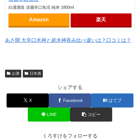
白瀧酒造 淡麗辛口魚沼 純米 1800ml
Amazon
楽天
あさ開 大辛口水神と超水神吞み比べ違いは？口コミは？
お酒
日本酒
シェアする
X
Facebook
はてブ
LINE
コピー
くろすけをフォローする