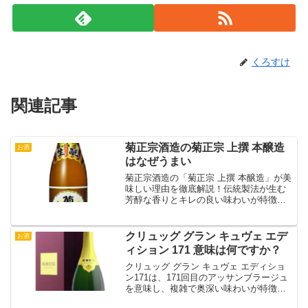
くろすけ
関連記事
菊正宗酒造の菊正宗 上撰 本醸造
お酒
はなぜうまい
菊正宗酒造の「菊正宗 上撰 本醸造」が美
味しい理由を徹底解説！伝統製法が生む
芳醇な香りとキレの良い味わいが特徴。
食中酒としても抜群の相性を誇る魅力の
日本酒をご紹介します！
クリュッグ グラン キュヴェ エデ
お酒
ィション 171 意味は何ですか？
クリュッグ グラン キュヴェ エディショ
ン171は、171回目のアッサンブラージュ
を意味し、複雑で奥深い味わいが特徴。
その背景と魅力を解説します。