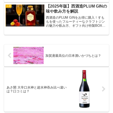
【2025年版】西酒造PLUM GINの
お酒
味や飲み方を解説
西酒造のPLUM GINをお得に購入！すも
もを使ったフルーティーなクラフトジン
の魅力や飲み方、ギフト向け特製BOXの
詳細を解説。
加賀鳶最高位の日本酒いかづちとは？
あさ開 大辛口水神と超水神吞み比べ違い
は？口コミは？