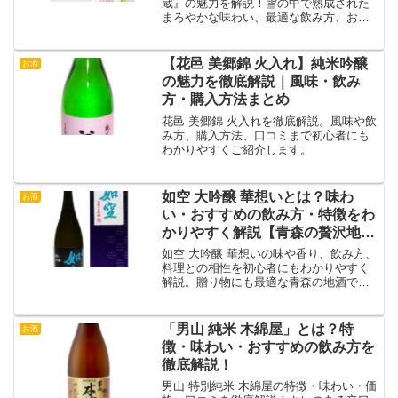
蔵』の魅力を解説！雪の中で熟成された
まろやかな味わい、最適な飲み方、おす
すめの料理ペアリング、口コミ、購入方
法を紹介。」
【花邑 美郷錦 火入れ】純米吟醸
お酒
の魅力を徹底解説｜風味・飲み
方・購入方法まとめ
花邑 美郷錦 火入れを徹底解説。風味や飲
み方、購入方法、口コミまで初心者にも
わかりやすくご紹介します。
如空 大吟醸 華想いとは？味わ
お酒
い・おすすめの飲み方・特徴をわ
かりやすく解説【青森の贅沢地
酒】
如空 大吟醸 華想いの味や香り、飲み方、
料理との相性を初心者にもわかりやすく
解説。贈り物にも最適な青森の地酒で
す。
「男山 純米 木綿屋」とは？特
お酒
徴・味わい・おすすめの飲み方を
徹底解説！
男山 特別純米 木綿屋の特徴・味わい・価