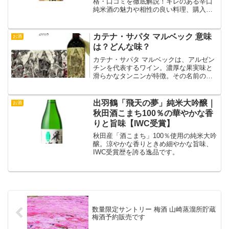
格・口コミを徹底解説！キレのある辛口
純米酒の魅力や相性の良い料理、購入方
法まで分かりやすく紹介します。
カテナ・サパタ マルベック 意味
お酒
は？どんな味？
カテナ・サパタ マルベックは、アルゼン
チンを代表するワイン。濃厚な果実味と
滑らかなタンニンが特徴。その名前の意
味や味わいを解説します。
出羽鶴「飛天の夢」純米大吟醸｜
お酒
秋田酒こまち100％の華やかな香
りと旨味【IWC受賞】
秋田産「酒こまち」100％使用の純米大吟
醸。涼やかな香りときめ細やかな旨味、
IWC受賞歴を誇る逸品です。
数量限定サントリー 梅酒 山崎蒸溜所貯蔵
梅酒予約販売です