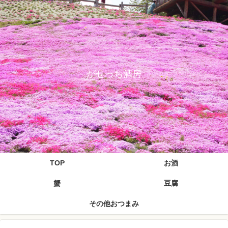
がせっち酒房
TOP
お酒
蟹
豆腐
その他おつまみ