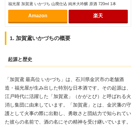
福光屋 加賀鳶 いかづち 山廃仕込 純米大吟醸 原酒 720ml 1本
Amazon
楽天
1. 加賀鳶いかづちの概要
起源と歴史
「加賀鳶 最高位 いかづち」は、石川県金沢市の老舗酒
造・福光屋が生み出した特別な日本酒です。その起源は、
江戸時代に活躍した「加賀鳶」（かがとび）と呼ばれる火
消し集団に由来しています。「加賀鳶」とは、金沢藩の守
護として火事の際に出動し、勇敢さと団結力で知られてい
た彼らの名前で、酒の名にその精神を受け継いでいます。