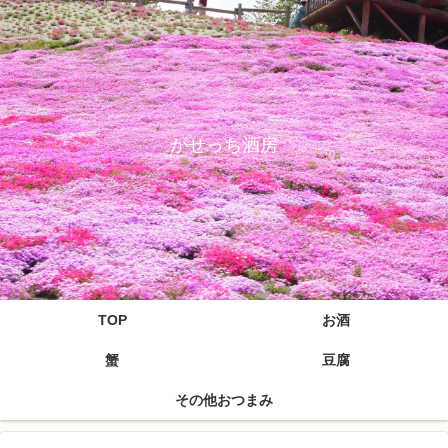
がせっち酒房
TOP
お酒
蟹
豆腐
その他おつまみ