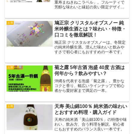
重寿まねきねこラベル」。フルーティで
芳醇な味わいと縁起の良い限定デザイン
で贈り物にも最適。年末年始・お祝い
事・食事会に映える特別な一本です
鳩正宗 クリスタルオブスノー 純
お酒
米吟醸生酒とは？味わい・特徴・
口コミを徹底解説！
鳩正宗 クリスタルオブスノーは、冬限定
の純米吟醸生酒。澄んだ味わいと飲みや
すさで初心者にもおすすめの一本です。
菊之露 5年古酒 泡盛 40度 古酒は
お酒
何年から？飲みやすい？
沖縄を代表する泡盛「菊之露」。豊かな
コクと香り、幅広いラインナップで初心
者から愛好家まで満足の一本。
天寿 美山錦100％ 純米酒の味わい
お酒
とおすすめ料理・購入ガイド
天寿の純米酒「美山錦100％」の特徴や味
わい、飲み方、合う料理を解説。初心者
にもおすすめのバランス良い一本です。