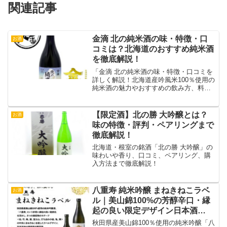
関連記事
金滴 北の純米酒の味・特徴・口
お酒
コミは？北海道のおすすめ純米酒
を徹底解説！
「金滴 北の純米酒の味・特徴・口コミを
詳しく解説！北海道産吟風米100％使用の
純米酒の魅力やおすすめの飲み方、料理
とのペアリング、購入方法まで紹介しま
す。」
【限定酒】北の勝 大吟醸とは？
お酒
味の特徴・評判・ペアリングまで
徹底解説！
北海道・根室の銘酒「北の勝 大吟醸」の
味わいや香り、口コミ、ペアリング、購
入方法まで徹底解説！
八重寿 純米吟醸 まねきねこラベ
お酒
ル｜美山錦100%の芳醇辛口・縁
起の良い限定デザイン日本酒
【720ml】
秋田県産美山錦100％使用の純米吟醸「八