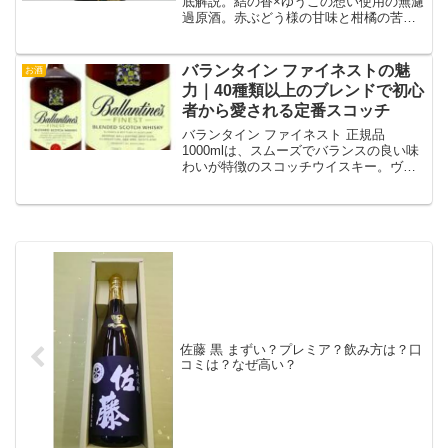
底解説。結の香×ゆうこの想い使用の無濾
過原酒。赤ぶどう様の甘味と柑橘の苦
味、価格相場、ペアリング、保存方法、
蔵元背景まで網羅
バランタイン ファイネストの魅
お酒
力｜40種類以上のブレンドで初心
者から愛される定番スコッチ
バランタイン ファイネスト 正規品
1000mlは、スムーズでバランスの良い味
わいが特徴のスコッチウイスキー。ヴェ
リタスで手軽に楽しめる上質な一杯をぜ
ひお試しください！
佐藤 黒 まずい？プレミア？飲み方は？口
コミは？なぜ高い？