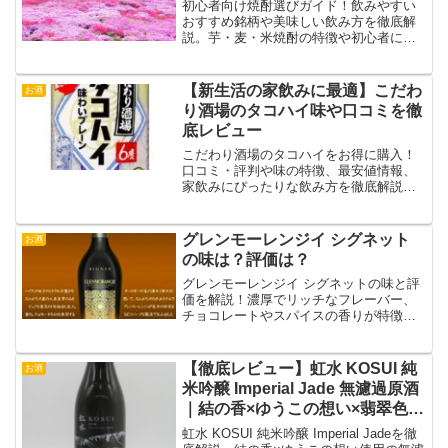
初心者向け焼酎選びガイド！飲みやすい
おすすめ銘柄や美味しい飲み方を徹底解
説。芋・麦・米焼酎の特徴や初心者に最
適な選び方のポイントをわかりやすく紹
介します！
【新生活の家飲みに最適】こだわ
お酒
り酒場のタコハイ味や口コミを徹
底レビュー
こだわり酒場のタコハイをお得に購入！
口コミ・評判や味の特徴、最安値情報、
家飲みにぴったりな飲み方を徹底解説し
ます。
グレンモーレンジイ シグネット
お酒
の味は？評価は？
グレンモーレンジイ シグネットの味と評
価を解説！濃厚でリッチなフレーバー、
チョコレートやスパイスの香りが特徴の
シングルモルトウイスキー。多くの愛好
家に高評価の一杯をご紹介します！
【徹底レビュー】虹水 KOSUI 純
お酒
米吟醸 Imperial Jade 無濾過原酒
｜結の香×ゆうこの想い×翡翠色の
味わい解析
虹水 KOSUI 純米吟醸 Imperial Jadeを徹