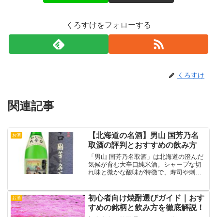
くろすけをフォローする
くろすけ
関連記事
【北海道の名酒】男山 国芳乃名
お酒
取酒の評判とおすすめの飲み方
「男山 国芳乃名取酒」は北海道の澄んだ
気候が育む大辛口純米酒。シャープな切
れ味と微かな酸味が特徴で、寿司や刺身
に最適。口コミや飲み方、購入情報を詳
しく解説！
初心者向け焼酎選びガイド｜おす
お酒
すめの銘柄と飲み方を徹底解説！