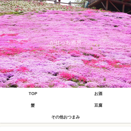
がせっち酒房
TOP
お酒
蟹
豆腐
その他おつまみ