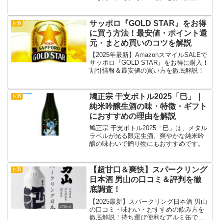
サッポロ『GOLD STAR』をお得
お酒
に買う方法！最安値・ポイント還
元・まとめ買いのコツを解説
【2025年最新】AmazonスマイルSALEで
サッポロ『GOLD STAR』をお得に購入！
割引情報＆最安値の買い方を徹底解説！
鳩正宗 干支ボトル2025「巳」｜
お酒
純米吟醸生酒の味・特徴・ギフト
におすすめの理由を解説
鳩正宗 干支ボトル2025「巳」は、メタル
ラベルが光る限定生酒。爽やかな純米吟
醸の味わいで贈り物にもおすすめです。
【超甘口＆爽快】スパークリング
お酒
日本酒 男山の口コミ＆評判を徹
底調査！
【2025最新】スパークリング日本酒 男山
の口コミ・味わい・おすすめの飲み方を
徹底解説！持ち運び便利なアルミ缶でア