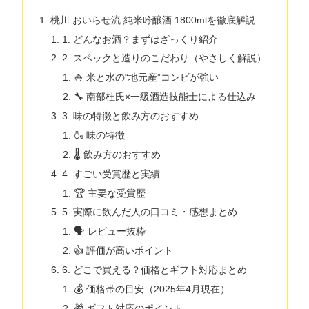
桃川 おいらせ流 純米吟醸酒 1800mlを徹底解説
1. どんなお酒？まずはざっくり紹介
2. スペックと造りのこだわり（やさしく解説）
🍚 米と水の“地元産”コンビが強い
🔧 南部杜氏×一級酒造技能士による仕込み
3. 味の特徴と飲み方のおすすめ
🍶 味の特徴
🌡 飲み方のおすすめ
4. すごい受賞歴と実績
🏆 主要な受賞歴
5. 実際に飲んだ人の口コミ・感想まとめ
🗣️ レビュー抜粋
👍 評価が高いポイント
6. どこで買える？価格とギフト対応まとめ
💰 価格帯の目安（2025年4月現在）
🎁 ギフト対応のポイント