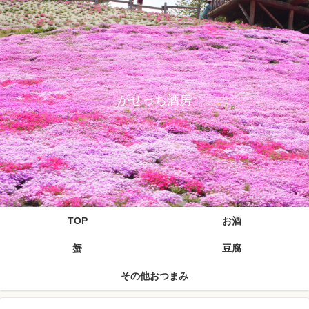
がせっち酒房
TOP
お酒
蟹
豆腐
その他おつまみ