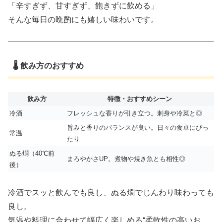
「辛すぎず、甘すぎず、飽きずに飲める」
そんな毎日の晩酌にも嬉しい味わいです。
🌡 飲み方のおすすめ
飲み方
特徴・おすすめシーン
冷酒
フレッシュな香りが引き立つ。刺身や冷菜と◎
旨みと香りのバランスが良い。日々の食卓にぴっ
常温
たり
ぬる燗（40℃前
まろやかさUP。煮物や焼き魚とも相性◎
後）
冷酒でスッと飲んでも良し、ぬる燗でじんわり味わっても
良し。
気温や料理に合わせて幅広く楽しめる“柔軟性の高いお