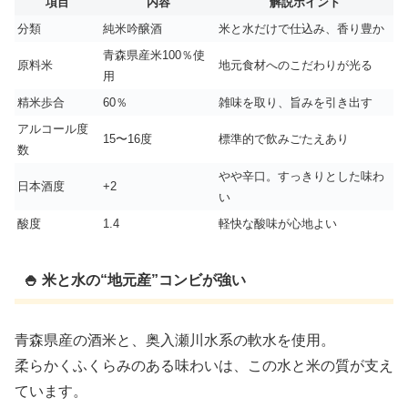
項目
内容
解説ポイント
分類
純米吟醸酒
米と水だけで仕込み、香り豊か
青森県産米100％使
原料米
地元食材へのこだわりが光る
用
精米歩合
60％
雑味を取り、旨みを引き出す
アルコール度
15〜16度
標準的で飲みごたえあり
数
やや辛口。すっきりとした味わ
日本酒度
+2
い
酸度
1.4
軽快な酸味が心地よい
🍚 米と水の“地元産”コンビが強い
青森県産の酒米と、奥入瀬川水系の軟水を使用。
柔らかくふくらみのある味わいは、この水と米の質が支え
ています。