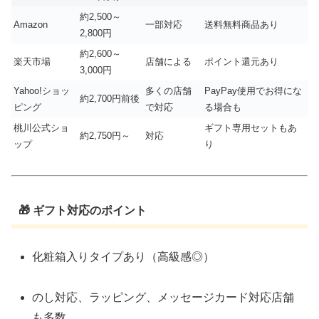
約2,500～
Amazon
一部対応
送料無料商品あり
2,800円
約2,600～
楽天市場
店舗による
ポイント還元あり
3,000円
Yahoo!ショッ
多くの店舗
PayPay使用でお得にな
約2,700円前後
ピング
で対応
る場合も
桃川公式ショ
ギフト専用セットもあ
約2,750円～
対応
ップ
り
🎁 ギフト対応のポイント
化粧箱入りタイプあり（高級感◎）
のし対応、ラッピング、メッセージカード対応店舗
も多数