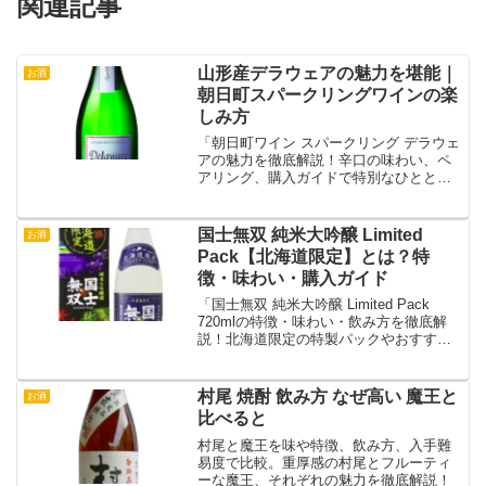
関連記事
山形産デラウェアの魅力を堪能｜
お酒
朝日町スパークリングワインの楽
しみ方
「朝日町ワイン スパークリング デラウェ
アの魅力を徹底解説！辛口の味わい、ペ
アリング、購入ガイドで特別なひととき
を。」
国士無双 純米大吟醸 Limited
お酒
Pack【北海道限定】とは？特
徴・味わい・購入ガイド
「国士無双 純米大吟醸 Limited Pack
720mlの特徴・味わい・飲み方を徹底解
説！北海道限定の特製パックやおすすめ
のペアリング、購入方法も紹介。」
村尾 焼酎 飲み方 なぜ高い 魔王と
お酒
比べると
村尾と魔王を味や特徴、飲み方、入手難
易度で比較。重厚感の村尾とフルーティ
ーな魔王、それぞれの魅力を徹底解説！