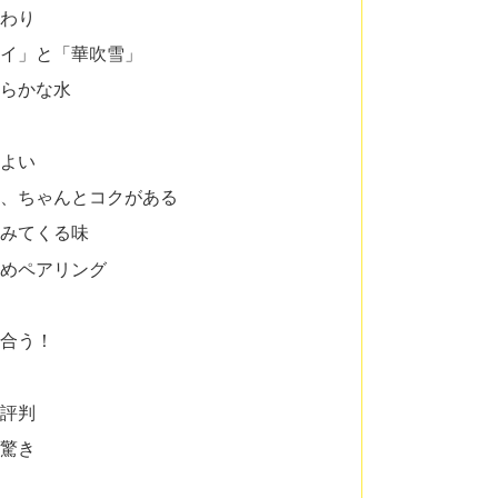
だわり
メイ」と「華吹雪」
清らかな水
地よい
に、ちゃんとコクがある
沁みてくる味
すめペアリング
に合う！
・評判
に驚き
る