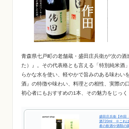
青森県七戸町の老舗蔵・盛田庄兵衛が“次の酒
た）』。その代表格とも言える「特別純米酒
らかな水を使い、軽やかで旨みのある味わいを
酒』の特徴や味わい、料理との相性、実際の
初心者にもおすすめの1本、その魅力をじっく
盛田庄兵衛【作田
酒720ml ※これ
者の飲酒や酒類の