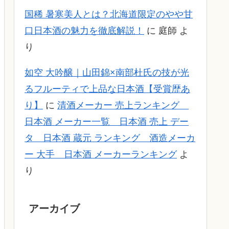
国稀 暑寒美人とは？北海道限定のやや甘
口日本酒の魅力を徹底解説！
に
庭師
よ
り
如空 大吟醸｜山田錦×南部杜氏の技が光
るフルーティで上品な日本酒【受賞歴あ
り】
に
清酒メーカー 売上ランキング
日本酒 メーカー一覧 日本酒 売上 デー
タ 日本酒 蔵元 ランキング 酒造メーカ
ー 大手 日本酒 メーカーランキング
よ
り
アーカイブ