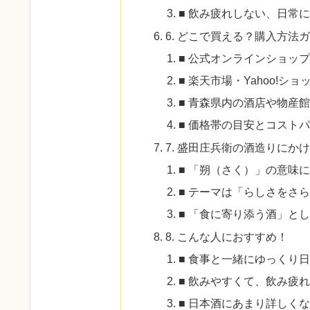
■ 飲み疲れしない、日常
6. どこで買える？購入方法
■ 公式オンラインショッ
■ 楽天市場・Yahoo!
■ 青森県内の酒店や物産
■ 価格帯の目安とコスト
7. 盛田庄兵衛の酒造りにか
■ 「朔（さく）」の意味
■ テーマは「らしさをさ
■ 「食に寄り添う酒」と
8. こんな人におすすめ！
■ 食事と一緒にゆっくり
■ 飲みやすくて、飲み疲
■ 日本酒にあまり詳しく