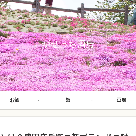
がせっち酒房
お酒
蟹
豆腐