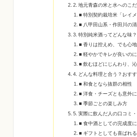
2. 地元青森の米と水へのこ
■ 特別契約栽培米「レイ
■ 八甲田山系・作田川の
3. 特別純米酒ってどんな味？
■ 香りは控えめ、でも心
■ 軽やかでキレが良いの
■ 飲むほどにじんわり、
4. どんな料理と合う？おす
■ 和食となら抜群の相性
■ 洋食・チーズとも意外
■ 季節ごとの楽しみ方
5. 実際に飲んだ人の口コミ
■ 食中酒としての完成度
■ ギフトとしても喜ばれ