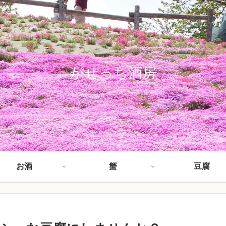
がせっち酒房
お酒
蟹
豆腐