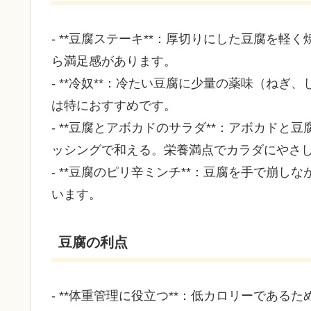
- **豆腐ステーキ**：厚切りにした豆腐を
ら満足感があります。
- **冷奴**：冷たい豆腐に少量の薬味（ね
は特におすすめです。
- **豆腐とアボカドのサラダ**：アボカド
ッシングで和える。栄養満点でカラダにやさ
- **豆腐のピリ辛ミンチ**：豆腐を手で崩
います。
豆腐の利点
- **体重管理に役立つ**：低カロリーであ