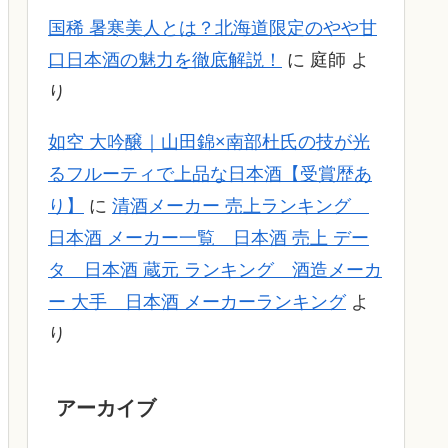
国稀 暑寒美人とは？北海道限定のやや甘
口日本酒の魅力を徹底解説！
に
庭師
よ
り
如空 大吟醸｜山田錦×南部杜氏の技が光
るフルーティで上品な日本酒【受賞歴あ
り】
に
清酒メーカー 売上ランキング
日本酒 メーカー一覧 日本酒 売上 デー
タ 日本酒 蔵元 ランキング 酒造メーカ
ー 大手 日本酒 メーカーランキング
よ
り
アーカイブ