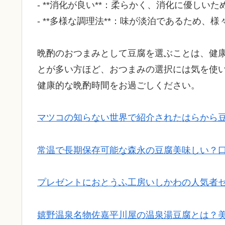
- **消化が良い**：柔らかく、消化に優しい
- **多様な調理法**：味が淡泊であるため
晩酌のおつまみとして豆腐を選ぶことは、健
とが多い方ほど、おつまみの選択には気を使
健康的な晩酌時間をお過ごしください。
マツコの知らない世界で紹介されたはらから
常温で長期保存可能な森永の豆腐美味しい？
プレゼントにおとうふ工房いしかわの人気者
嬉野温泉名物佐嘉平川屋の温泉湯豆腐とは？