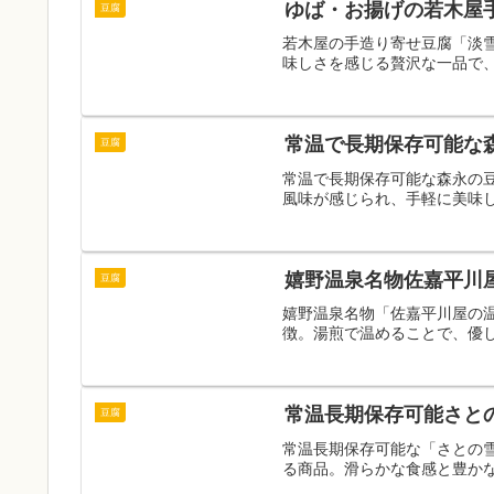
ゆば・お揚げの若木屋
豆腐
若木屋の手造り寄せ豆腐「淡
味しさを感じる贅沢な一品で
常温で長期保存可能な
豆腐
常温で長期保存可能な森永の
風味が感じられ、手軽に美味
嬉野温泉名物佐嘉平川
豆腐
嬉野温泉名物「佐嘉平川屋の
徴。湯煎で温めることで、優
常温長期保存可能さと
豆腐
常温長期保存可能な「さとの
る商品。滑らかな食感と豊か