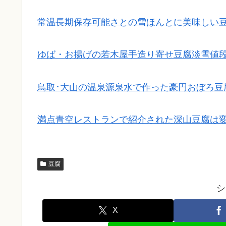
常温長期保存可能さとの雪ほんとに美味しい
ゆば・お揚げの若木屋手造り寄せ豆腐淡雪値
鳥取･大山の温泉源泉水で作った豪円おぼろ豆
満点青空レストランで紹介された深山豆腐は
豆腐
シ
X