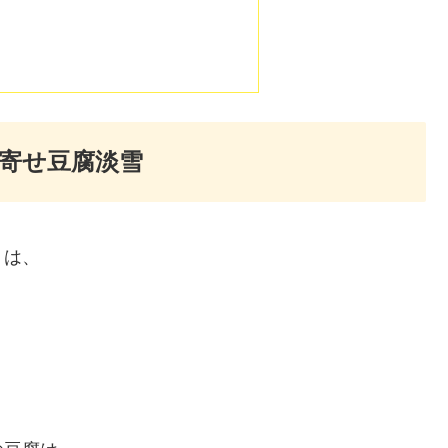
寄せ豆腐淡雪
」は、
。