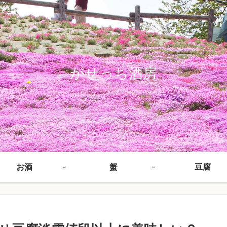
がせっち酒房
お酒
蟹
豆腐