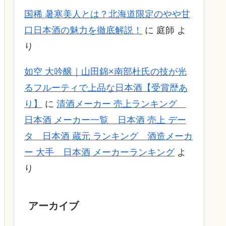
国稀 暑寒美人とは？北海道限定のやや甘
口日本酒の魅力を徹底解説！
に
庭師
よ
り
如空 大吟醸｜山田錦×南部杜氏の技が光
るフルーティで上品な日本酒【受賞歴あ
り】
に
清酒メーカー 売上ランキング
日本酒 メーカー一覧 日本酒 売上 デー
タ 日本酒 蔵元 ランキング 酒造メーカ
ー 大手 日本酒 メーカーランキング
よ
り
アーカイブ