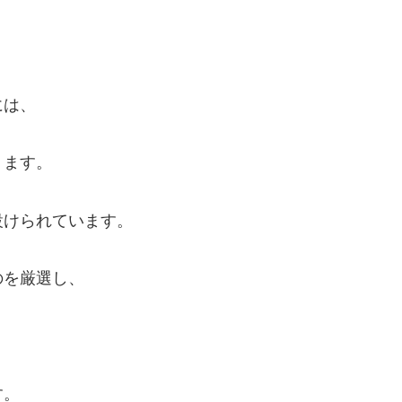
には、
ります。
設けられています。
のを厳選し、
す。