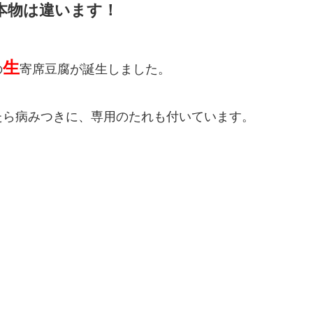
本物は違います！
生
の
寄席豆腐が誕生しました。
たら病みつきに、専用のたれも付いています。