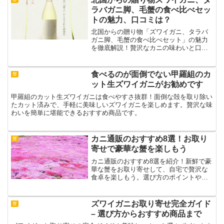
ラバガニ脚、毛蟹の食べ比べセッ
トの魅力、口コミは？
北国からの贈り物「ズワイガニ、タラバ
ガニ脚、毛蟹の食べ比べセット」の魅力
を徹底解説！贅沢なカニの味わいと口コ
ミ評価をご紹介。特別なひとときをお楽
しみください。
食べるのが面倒でない甲羅組のカ
蟹
ット生ズワイガニがお勧めです
甲羅組のカット生ズワイガニは食べやすさ抜群！面倒な殻を取り除い
たカット済みで、手軽に美味しいズワイガニを楽しめます。贅沢な味
わいを簡単に堪能できるおすすめ商品です。
カニ通販のおすすめ8選！お取り
蟹
寄せで豪華な蟹を楽しもう
カニ通販のおすすめ8選を紹介！新鮮で豪
華な蟹をお取り寄せして、自宅で贅沢な
食卓を楽しもう。選び方のポイントや口
コミ評価も徹底解説。失敗しない通販選
びをサポート！
ズワイガニお取り寄せ完全ガイド
蟹
– 選び方からおすすめ商品まで