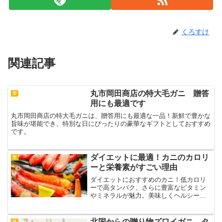
くろすけ
関連記事
丸市岡田商店の特大毛ガニ 贈答
蟹
用にも最適です
丸市岡田商店の特大毛ガニは、贈答用にも最適な一品！新鮮で豊かな
旨味が堪能でき、特別な日にぴったりの豪華なギフトとしておすすめ
です。
ダイエットに最適！カニのカロリ
蟹
ーと栄養素がすごい理由
ダイエットにおすすめのカニ！低カロリ
ーで高タンパク、さらに豊富なビタミン
やミネラルが魅力。美味しくヘルシーに
栄養を摂取できる理由を詳しく解説しま
す！
北国からの贈り物ズワイガニ、タ
蟹