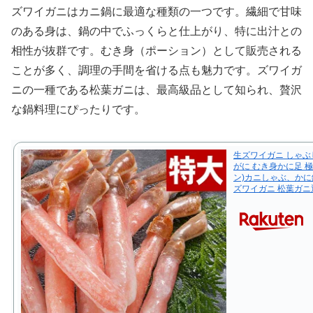
ズワイガニはカニ鍋に最適な種類の一つです。繊細で甘味
のある身は、鍋の中でふっくらと仕上がり、特に出汁との
相性が抜群です。むき身（ポーション）として販売される
ことが多く、調理の手間を省ける点も魅力です。ズワイガ
ニの一種である松葉ガニは、最高級品として知られ、贅沢
な鍋料理にぴったりです。
生ズワイガニ しゃぶし
がに むき身かに足 
ン)カニしゃぶ、か
ズワイガニ 松葉ガニ