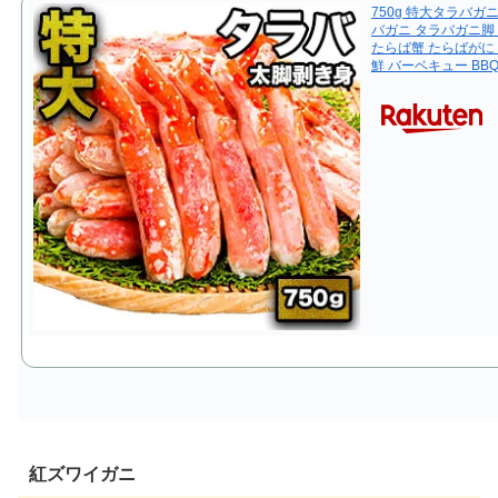
750g 特大タラバ
バガニ タラバガニ脚
たらば蟹 たらばがに 
鮮 バーベキュー BB
紅ズワイガニ