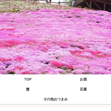
がせっち酒房
TOP
お酒
蟹
豆腐
その他おつまみ