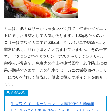
カニは、低カロリーかつ高タンパク質で、健康やダイエッ
トに適した食材として人気があります。100gあたりのカ
ロリーはズワイガニで約63kcal、タラバガニで約59kcalと
非常に低く、脂質もほとんど含まれていません。その一方
で、ビタミンB群やタウリン、アスタキサンチンといった
栄養素が豊富で、免疫力の向上や疲労回復、老化防止に効
果が期待できます。この記事では、カニの栄養価やカロリ
ーについて詳しく解説し、健康に役立つポイントを紹介し
ます。
生ズワイガニ ポーション 【太脚100%！肩肉無
し】 生食OK お刺身でたべられる しゃぶしゃぶ ず