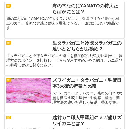
海の幸なのにYAMATOの特大た
蟹
らばがにとは？
海の幸なのにYAMATOの特大タラバガニは、肉厚で甘みが豊かな極
上のカニ。贅沢な食感と旨味を堪能できる、一度は試したい絶品で
す。
生タラバガニと冷凍タラバガニの
蟹
違いとどちらがお勧め？
生タラバガニと冷凍タラバガニの違いを徹底解説！鮮度や味わい、調
理方法のポイントを比較し、どちらがおすすめかをご紹介。カニ選び
の参考にぜひご覧ください。
ズワイガニ・タラバガニ・毛蟹日
蟹
本3大蟹の特徴と比較
ズワイガニ、タラバガニ、毛蟹の日本3大
蟹を徹底比較！味わいや食感、産地、調
理方法の違いを詳しく解説。贅沢な蟹選
びに役立つ情報をお届けします。
越前カニ職人甲羅組のメガ盛りズ
蟹
ワイガニとは？