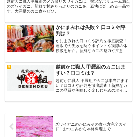
越前カニ職人甲羅組のメガ盛りズワイガニは、贅沢なボリューム満点
のズワイガニ。新鮮で甘みたっぷりのカニを、豪快に楽しめる一品で
す。大満足のカニ食をぜひ。
かにまみれは失敗？ 口コミや評
蟹
判は？
かにまみれの口コミや評判を徹底調査！
通販での失敗を防ぐポイントや実際の体
験談を紹介。新鮮なカニの魅力や注意点
を知って、お得に美味しいカニを楽しも
う！
越前かに職人 甲羅組のカニはま
蟹
ずい？口コミは？
越前かに職人 甲羅組のカニは本当にまず
い？口コミや評判を徹底調査！新鮮なカ
ニの品質や美味しく楽しむためのポイン
トを詳しく解説します。購入前にぜひチ
ェック！
ズワイガニのかにみその食べ方完全ガイ
ド！おつまみから本格料理まで