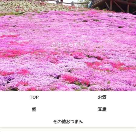
がせっち酒房
TOP
お酒
蟹
豆腐
その他おつまみ