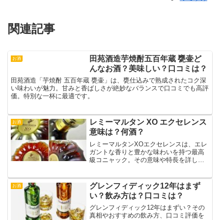
関連記事
田苑酒造芋焼酎五百年蔵 甕壷ど
お酒
んなお酒？美味しい？口コミは？
田苑酒造「芋焼酎 五百年蔵 甕壷」は、甕仕込みで熟成されたコク深
い味わいが魅力。甘みと香ばしさが絶妙なバランスで口コミでも高評
価。特別な一杯に最適です。
レミーマルタン XO エクセレンス
お酒
意味は？何酒？
レミーマルタンXOエクセレンスは、エレ
ガントな香りと豊かな味わいを持つ最高
級コニャック。その意味や特長を詳しく
解説します。
グレンフィディック12年はまず
お酒
い？飲み方は？口コミは？
グレンフィディック12年はまずい？その
真相やおすすめの飲み方、口コミ評価を