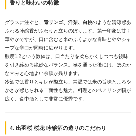
香りと味わいの特徴
グラスに注ぐと、
青リンゴ、洋梨、白桃
のような清涼感あ
ふれる吟醸香がふわりと立ちのぼります。第一印象は甘く
華やかですが、口に含むと米のふくよかな旨味とややシャ
ープな辛口が同時に広がります。
酸度1.2という数値は、口当たりを柔らかくしつつも後味
を引き締める絶妙なバランス。喉を通った後には、ほのか
な甘みと心地よい余韻が残ります。
冷酒では香りとキレが際立ち、常温では米の旨味とまろや
かさが感じられる二面性も魅力。料理とのペアリング幅が
広く、食中酒として非常に優秀です。
4. 出羽桜 桜花 吟醸酒の造りのこだわり