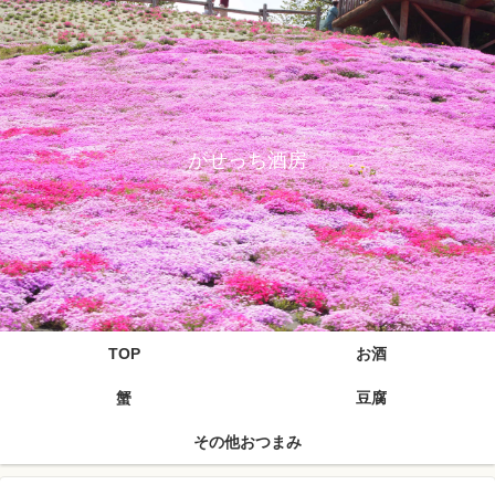
がせっち酒房
TOP
お酒
蟹
豆腐
その他おつまみ