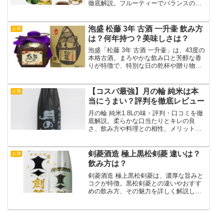
徹底解説。フルーティーでバランスの良
い味わいが特徴のシングルモルトウイス
キーの魅力を紹介します！
泡盛 松藤 3年 古酒 一升壷 飲み方
お酒
は？何年持つ？美味しさは？
泡盛「松藤 3年 古酒 一升壷」は、43度の
本格古酒。まろやかな飲み口と芳醇な香
りが特徴で、特別な日の乾杯や贈り物に
も最適です。
【コスパ最強】月の輪 純米は本
お酒
当にうまい？評判を徹底レビュー
月の輪 純米1.8Lの味・評判・口コミを徹
底解説。柔らかな口当たりとキレの良
さ、飲み方や料理との相性、メリット・
デメリットまで網羅。コスパ最強の晩酌
日本酒を探している方必見の完全ガイ
ド。
剣菱酒造 極上黒松剣菱 違いは？
お酒
飲み方は？
剣菱酒造 極上黒松剣菱は、濃厚な旨みと
コクが特徴。黒松剣菱との違いやおすす
めの飲み方、その魅力を詳しく解説しま
す。