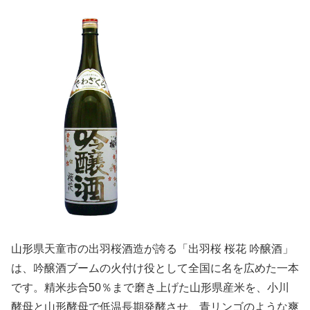
山形県天童市の出羽桜酒造が誇る「出羽桜 桜花 吟醸酒」
は、吟醸酒ブームの火付け役として全国に名を広めた一本
です。精米歩合50％まで磨き上げた山形県産米を、小川
酵母と山形酵母で低温長期発酵させ、青リンゴのような爽