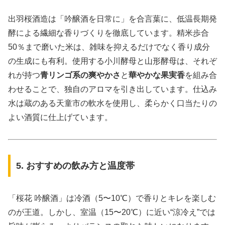
出羽桜酒造は「吟醸酒を日常に」を合言葉に、低温長期発
酵による繊細な香りづくりを徹底しています。精米歩合
50％まで磨いた米は、雑味を抑えるだけでなく香り成分
の生成にも有利。使用する小川酵母と山形酵母は、それぞ
れが持つ
青リンゴ系の爽やかさ
と
華やかな果実香
を組み合
わせることで、独自のアロマを引き出しています。仕込み
水は蔵のある天童市の軟水を使用し、柔らかく口当たりの
よい酒質に仕上げています。
5. おすすめの飲み方と温度帯
「桜花 吟醸酒」は冷酒（5〜10℃）で香りとキレを楽しむ
のが王道。しかし、室温（15〜20℃）に近い“涼冷え”では