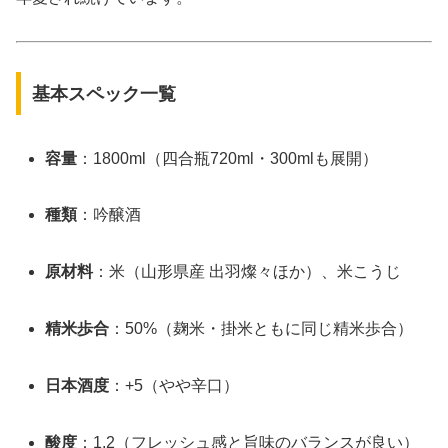
基本スペック一覧
容量
：1800ml（四合瓶720ml・300mlも展開）
種類
：吟醸酒
原材料
：米（山形県産 出羽燦々ほか）、米こうじ
精米歩合
：50%（麹米・掛米ともに同じ精米歩合）
日本酒度
：+5（やや辛口）
酸度
：1.2（フレッシュ感と旨味のバランスが良い）