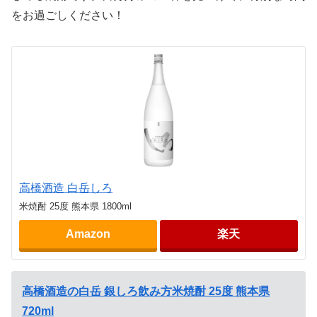
をお過ごしください！
高橋酒造 白岳しろ
米焼酎 25度 熊本県 1800ml
Amazon
楽天
高橋酒造の白岳 銀しろ飲み方米焼酎 25度 熊本県
720ml