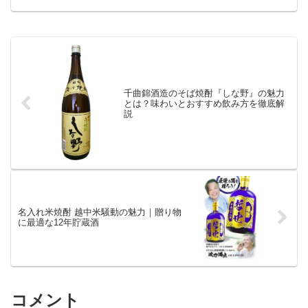
千曲錦酒造のそば焼酎『しな野』の魅力
とは？味わいとおすすめ飲み方を徹底解
説
名入れ米焼酎 越中米騒動の魅力｜贈り物
に最適な12年貯蔵酒
コメント