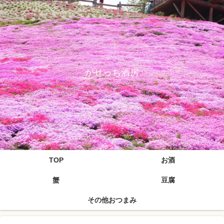
がせっち酒房
TOP
お酒
蟹
豆腐
その他おつまみ