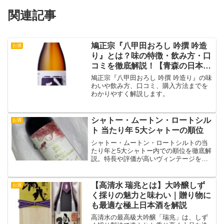
関連記事
鳩正宗『八甲田おろし 吟撰 吟造
お酒
り』とは？味の特徴・飲み方・口
コミを徹底解説！【青森の日本
酒】
鳩正宗『八甲田おろし 吟撰 吟造り』の味
わいや飲み方、口コミ、購入方法までを
わかりやすく解説します。
シャトー・ムートン・ロートシル
お酒
ト 当たり年 5大シャトーの順位
シャトー・ムートン・ロートシルトの当
たり年と5大シャトー内での順位を徹底解
説。特長や評価が高いヴィンテージを詳
しくご紹介します。
【高清水 瑞兆とは】大吟醸しず
お酒
く採りの魅力と味わい｜贈り物に
も最適な極上日本酒を解説
高清水の最高級大吟醸「瑞兆」は、しず