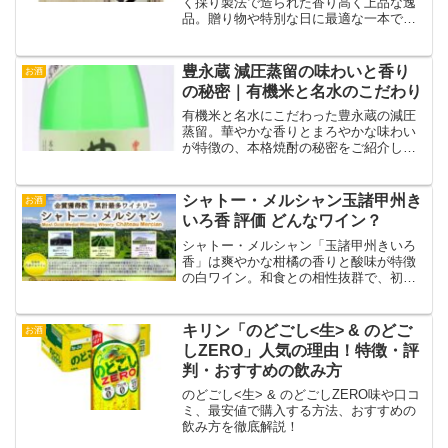
く採り製法で造られた香り高く上品な逸
品。贈り物や特別な日に最適な一本で
す。
豊永蔵 減圧蒸留の味わいと香り
お酒
の秘密｜有機米と名水のこだわり
有機米と名水にこだわった豊永蔵の減圧
蒸留。華やかな香りとまろやかな味わい
が特徴の、本格焼酎の秘密をご紹介しま
す。
シャトー・メルシャン玉諸甲州き
お酒
いろ香 評価 どんなワイン？
シャトー・メルシャン「玉諸甲州きいろ
香」は爽やかな柑橘の香りと酸味が特徴
の白ワイン。和食との相性抜群で、初心
者にもおすすめの日本ワインです。
キリン「のどごし<生> & のどご
お酒
しZERO」人気の理由！特徴・評
判・おすすめの飲み方
のどごし<生> & のどごしZERO味や口コ
ミ、最安値で購入する方法、おすすめの
飲み方を徹底解説！