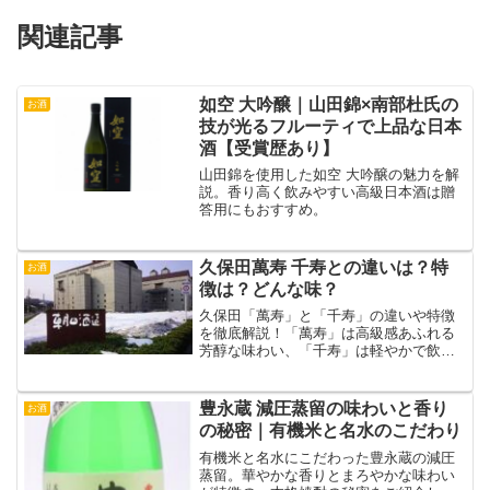
関連記事
如空 大吟醸｜山田錦×南部杜氏の
お酒
技が光るフルーティで上品な日本
酒【受賞歴あり】
山田錦を使用した如空 大吟醸の魅力を解
説。香り高く飲みやすい高級日本酒は贈
答用にもおすすめ。
久保田萬寿 千寿との違いは？特
お酒
徴は？どんな味？
久保田「萬寿」と「千寿」の違いや特徴
を徹底解説！「萬寿」は高級感あふれる
芳醇な味わい、「千寿」は軽やかで飲み
やすさが魅力。それぞれの味わいや選び
方を紹介します！
豊永蔵 減圧蒸留の味わいと香り
お酒
の秘密｜有機米と名水のこだわり
有機米と名水にこだわった豊永蔵の減圧
蒸留。華やかな香りとまろやかな味わい