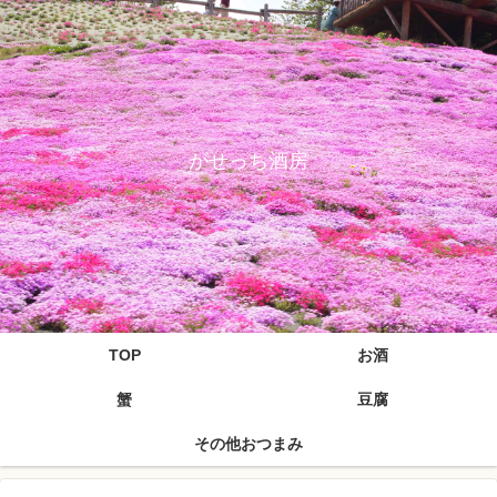
がせっち酒房
TOP
お酒
蟹
豆腐
その他おつまみ