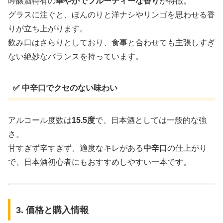
吟醸酒特有の
華やかでフルーティーな香り
が特徴。
グラスに注ぐと、ほんのりと洋ナシやリンゴを思わせる香
りが立ち上がります。
飲み口はさらりとしており、食事と合わせても主張しすぎ
ない絶妙なバランスを持っています。
✅ 中辛口でクセのない味わい
アルコール度数は
15.5度
で、日本酒としては一般的な強
さ。
甘すぎず辛すぎず、適度なキレがある
中辛口
の仕上がり
で、日本酒初心者にもおすすめしやすい一本です。
3. 価格と購入情報