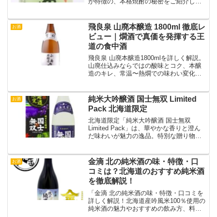
が特徴の、本格焼酎の秘密をご紹介しま
す。
飛良泉 山廃本醸造 1800ml 徹底レ
お酒
ビュー｜燗酒で真価を発揮する王
道の食中酒
飛良泉 山廃本醸造1800mlを詳しく解説。
山廃仕込みならではの酸味とコク、本醸
造のキレ、常温〜熱燗での味わい変化や
料理との相性を紹介します。
純米大吟醸酒 国士無双 Limited
お酒
Pack 北海道限定
北海道限定「純米大吟醸酒 国士無双
Limited Pack」は、華やかな香りと澄ん
だ味わいが魅力の逸品。特別な贈り物や
自分へのご褒美に最適です。
金滴 北の純米酒の味・特徴・口
お酒
コミは？北海道のおすすめ純米酒
を徹底解説！
「金滴 北の純米酒の味・特徴・口コミを
詳しく解説！北海道産吟風米100％使用の
純米酒の魅力やおすすめの飲み方、料理
とのペアリング、購入方法まで紹介しま