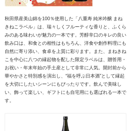
秋田県産美山錦を100％使用した「八重寿 純米吟醸 まね
きねこラベル」は、瑞々しくフルーティな香りと、ふくら
みのある味わいが魅力の一本です。芳醇辛口のキレの良い
飲み口は、和食との相性はもちろん、洋食や創作料理にも
自然に寄り添い、食卓を上質に彩ります。また、まねきね
こを中心に八つの縁起物を配した限定ラベルは、贈答用・
お祝い・年末年始の手土産として非常に人気。開封前から
華やかさと特別感を演出し、“福を呼ぶ日本酒”として縁起
を大切にしたいシーンにもぴったりです。飲んで美味し
い、飾って楽しい、ギフトにも自宅用にも選ばれる一本で
す。