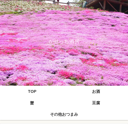
がせっち酒房
TOP
お酒
蟹
豆腐
その他おつまみ