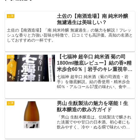
土佐の【南酒造場】南 純米吟醸
お酒
無濾過生は美味しい？
土佐の【南酒造場】「南 純米吟醸 無濾過生」の魅力を解説！フレッ
シュな香りと力強い旨味が特徴で、口コミでも高評価。高知の名酒と
しておすすめの一杯です。
【七福神 超辛口 純米酒 菊の司
お酒
1800ml徹底レビュー】結の香×精
米歩合60％｜岩手のキレ重視辛口
純米を本音評価
七福神 超辛口 純米酒（菊の司酒造・岩
手）を徹底解説。結の香使用・精米歩合
60％・アルコール17度の味わい、食中酒
適性、温度帯別レビュー、コスパや向き
不向きまで詳しく紹介します。
男山 生酛製法の魅力を堪能！生
お酒
酛本醸造の飲み方ガイド
「男山 生酛本醸造は、伝統製法で醸され
た淡麗でやや甘口の日本酒。初心者にも
飲みやすく、冷や・ぬる燗で味わいの変
化を楽しめます。」