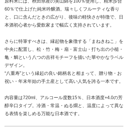
原料米には、秋田県産の美山錦を100％使用し、精米歩合
60％で仕上げた純米吟醸酒。瑞々しくフルーティな香り
と、口に含んだときの広がり、後味の軽快さが特徴で、日
本酒初心者から愛飲家まで幅広く支持されています。
さらに特筆すべきは、縁起物を象徴する「まねきねこ」を
中央に配置し、松・竹・梅・扇・富士山・打ち出の小槌・
亀・鯛という八つの吉祥モチーフを描いた華やかなラベル
デザイン。
“八重寿”という縁起の良い銘柄名と相まって、贈り物・お
祝い・年末年始の手土産として高い人気を誇る一本です。
内容量は720ml、アルコール度数15％、日本酒度+4.0の芳
醇辛口タイプ。冷酒・常温・ぬる燗と、温度によって異な
る表情を楽しめる万能な日本酒です。