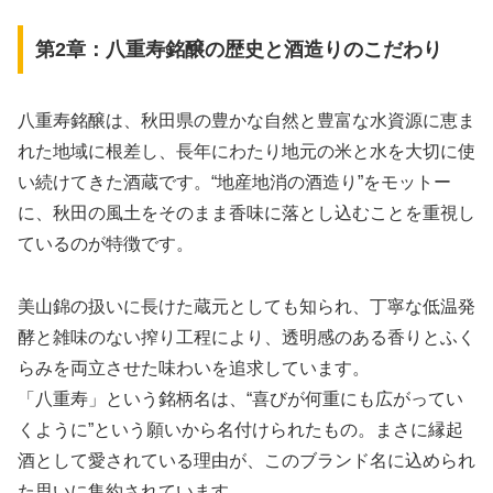
第2章：八重寿銘醸の歴史と酒造りのこだわり
八重寿銘醸は、秋田県の豊かな自然と豊富な水資源に恵ま
れた地域に根差し、長年にわたり地元の米と水を大切に使
い続けてきた酒蔵です。“地産地消の酒造り”をモットー
に、秋田の風土をそのまま香味に落とし込むことを重視し
ているのが特徴です。
美山錦の扱いに長けた蔵元としても知られ、丁寧な低温発
酵と雑味のない搾り工程により、透明感のある香りとふく
らみを両立させた味わいを追求しています。
「八重寿」という銘柄名は、“喜びが何重にも広がってい
くように”という願いから名付けられたもの。まさに縁起
酒として愛されている理由が、このブランド名に込められ
た思いに集約されています。