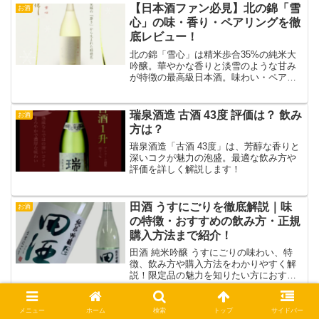
【日本酒ファン必見】北の錦「雪
お酒
心」の味・香り・ペアリングを徹
底レビュー！
北の錦「雪心」は精米歩合35%の純米大
吟醸。華やかな香りと淡雪のような甘み
が特徴の最高級日本酒。味わい・ペアリ
ング・購入方法を詳しく解説！
瑞泉酒造 古酒 43度 評価は？ 飲み
お酒
方は？
瑞泉酒造「古酒 43度」は、芳醇な香りと
深いコクが魅力の泡盛。最適な飲み方や
評価を詳しく解説します！
田酒 うすにごりを徹底解説｜味
お酒
の特徴・おすすめの飲み方・正規
購入方法まで紹介！
田酒 純米吟醸 うすにごりの味わい、特
徴、飲み方や購入方法をわかりやすく解
説！限定品の魅力を知りたい方におすす
めの記事です。
メニュー
ホーム
検索
トップ
サイドバー