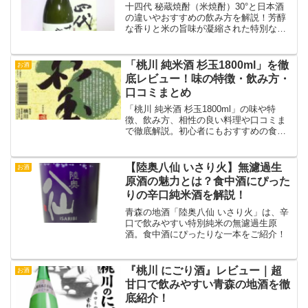
十四代 秘蔵焼酎（米焼酎）30°と日本酒
の違いやおすすめの飲み方を解説！芳醇
な香りと米の旨味が凝縮された特別な焼
酎。ロックやストレートで楽しむ至高の
一杯をご紹介します！
「桃川 純米酒 杉玉1800ml」を徹
お酒
底レビュー！味の特徴・飲み方・
口コミまとめ
「桃川 純米酒 杉玉1800ml」の味や特
徴、飲み方、相性の良い料理や口コミま
で徹底解説。初心者にもおすすめの食中
酒。
【陸奥八仙 いさり火】無濾過生
お酒
原酒の魅力とは？食中酒にぴった
りの辛口純米酒を解説！
青森の地酒「陸奥八仙 いさり火」は、辛
口で飲みやすい特別純米の無濾過生原
酒。食中酒にぴったりな一本をご紹介！
『桃川 にごり酒』レビュー｜超
お酒
甘口で飲みやすい青森の地酒を徹
底紹介！