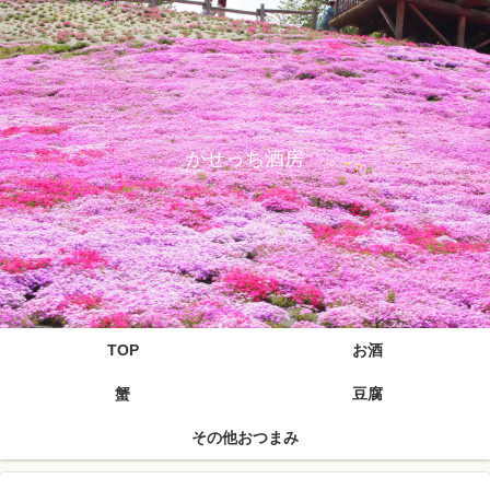
がせっち酒房
TOP
お酒
蟹
豆腐
その他おつまみ