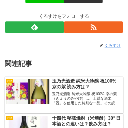
くろすけをフォローする
くろすけ
関連記事
玉乃光酒造 純米大吟醸 祝100%
お酒
京の紫 読み方は？
玉乃光酒造 純米大吟醸 祝100% 京の紫
（きょうのみやび）は、上質な酒米
「祝」を使用した特別な一品。その読み
方や魅力を解説します。
十四代 秘蔵焼酎（米焼酎）30° 日
お酒
本酒との違いは？飲み方は？