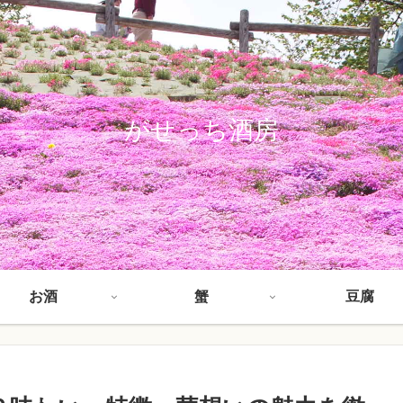
がせっち酒房
お酒
蟹
豆腐