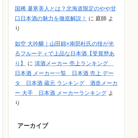
国稀 暑寒美人とは？北海道限定のやや甘
口日本酒の魅力を徹底解説！
に
庭師
よ
り
如空 大吟醸｜山田錦×南部杜氏の技が光
るフルーティで上品な日本酒【受賞歴あ
り】
に
清酒メーカー 売上ランキング
日本酒 メーカー一覧 日本酒 売上 デー
タ 日本酒 蔵元 ランキング 酒造メーカ
ー 大手 日本酒 メーカーランキング
よ
り
アーカイブ