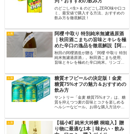
判・おすすめの飲み方
のどごし<生> & のどごしZERO味や口コ
ミ、最安値で購入する方法、おすすめの
飲み方を徹底解説！
阿櫻 中取り 特別純米無濾過原酒
お酒
｜秋田酒こまちの旨味とキレを極
めた辛口の逸品を徹底解説【阿櫻
酒造】
秋田の阿櫻酒造が贈る「阿櫻 中取り 特別
純米無濾過原酒」。秋田酒こまち使用、
旨味とキレを極めた辛口純米。リンゴ香
る上品な味わいを徹底解説。
糖質オフビールの決定版！金麦
お酒
糖質75%オフの魅力＆おすすめの
飲み方
サントリー「金麦 糖質75%オフ」は、糖
質を抑えつつ麦の旨味とコクを楽しめる
ヘルシーなビール。お得な購入方法やお
すすめの飲み方を紹介します！
【福小町 純米大吟醸 桐箱入】贈
お酒
り物に最適な1本｜味わい・飲み