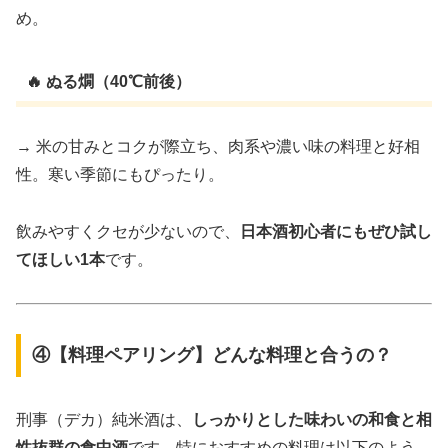
め。
🔥 ぬる燗（40℃前後）
→ 米の甘みとコクが際立ち、肉系や濃い味の料理と好相
性。寒い季節にもぴったり。
飲みやすくクセが少ないので、
日本酒初心者にもぜひ試し
てほしい1本
です。
④【料理ペアリング】どんな料理と合うの？
刑事（デカ）純米酒は、
しっかりとした味わいの和食と相
性抜群の食中酒
です。特におすすめの料理は以下のよう