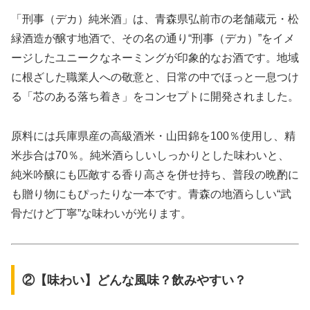
「刑事（デカ）純米酒」は、青森県弘前市の老舗蔵元・松
緑酒造が醸す地酒で、その名の通り“刑事（デカ）”をイメ
ージしたユニークなネーミングが印象的なお酒です。地域
に根ざした職業人への敬意と、日常の中でほっと一息つけ
る「芯のある落ち着き」をコンセプトに開発されました。
原料には兵庫県産の高級酒米・山田錦を100％使用し、精
米歩合は70％。純米酒らしいしっかりとした味わいと、
純米吟醸にも匹敵する香り高さを併せ持ち、普段の晩酌に
も贈り物にもぴったりな一本です。青森の地酒らしい“武
骨だけど丁寧”な味わいが光ります。
②【味わい】どんな風味？飲みやすい？