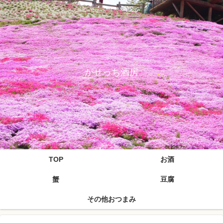
がせっち酒房
TOP
お酒
蟹
豆腐
その他おつまみ