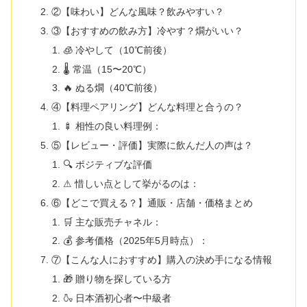
②【味わい】どんな風味？飲みやすい？
③【おすすめの飲み方】冷やす？燗がいい？
🧊 冷やして（10℃前後）
🌡 常温（15〜20℃）
🔥 ぬる燗（40℃前後）
④【料理ペアリング】どんな料理と合うの？
🍢 相性の良い料理例：
⑤【レビュー・評価】実際に飲んだ人の声は？
🔍 ポジティブな評価
⚠ 惜しい点として挙がるのは：
⑥【どこで買える？】通販・店舗・価格まとめ
🛒 主な販売チャネル：
💰 参考価格（2025年5月時点）：
⑦【こんな人におすすめ】購入の決め手になる情報
🎁 贈り物を探している方
🍶 日本酒初心者〜中級者