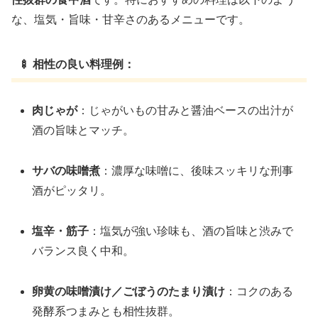
な、塩気・旨味・甘辛さのあるメニューです。
🍢 相性の良い料理例：
肉じゃが
：じゃがいもの甘みと醤油ベースの出汁が
酒の旨味とマッチ。
サバの味噌煮
：濃厚な味噌に、後味スッキリな刑事
酒がピッタリ。
塩辛・筋子
：塩気が強い珍味も、酒の旨味と渋みで
バランス良く中和。
卵黄の味噌漬け／ごぼうのたまり漬け
：コクのある
発酵系つまみとも相性抜群。