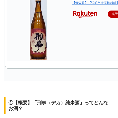
【青森県】【弘前市大字駒越町
楽
①【概要】「刑事（デカ）純米酒」ってどんな
お酒？