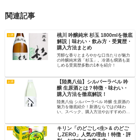
関連記事
桃川 吟醸純米 杉玉 1800mlを徹底
お酒
解説｜味わい・飲み方・受賞歴・
購入方法まとめ
芳醇な香りとまろやかな口当たりが魅力
の吟醸純米酒「杉玉」。冷酒も燗酒も楽
しめる受賞歴多数の1本を紹介！
【陸奥八仙】シルバーラベル 吟
お酒
醸 生原酒とは？特徴・味わい・
購入方法を徹底解説！
陸奥八仙 シルバーラベル 吟醸 生原酒の
魅力を徹底紹介！新酒ならではの味わ
い、スペック、購入方法やおすすめの飲
み方をわかりやすく解説！
キリン「のどごし<生> & のどご
お酒
しZERO」人気の理由！特徴・評