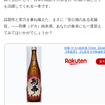
も活躍してくれる一本です。
話題性と実力を兼ね備えた、まさに「安心感のある名脇
役」――刑事（デカ）純米酒。あなたの食卓にも一度迎え
てみてはいかがでしょうか？
刑事 (デカ) 純米酒 720ml 【
【青森県】【弘前市大字駒越町
楽