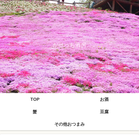
がせっち酒房
TOP
お酒
蟹
豆腐
その他おつまみ