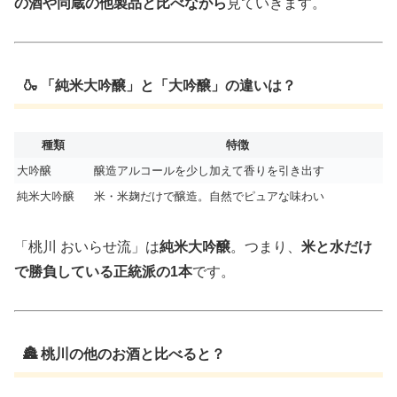
の酒や同蔵の他製品と比べながら
見ていきます。
🍶 「純米大吟醸」と「大吟醸」の違いは？
種類
特徴
大吟醸
醸造アルコールを少し加えて香りを引き出す
純米大吟醸
米・米麹だけで醸造。自然でピュアな味わい
「桃川 おいらせ流」は
純米大吟醸
。つまり、
米と水だけ
で勝負している正統派の1本
です。
🏯 桃川の他のお酒と比べると？