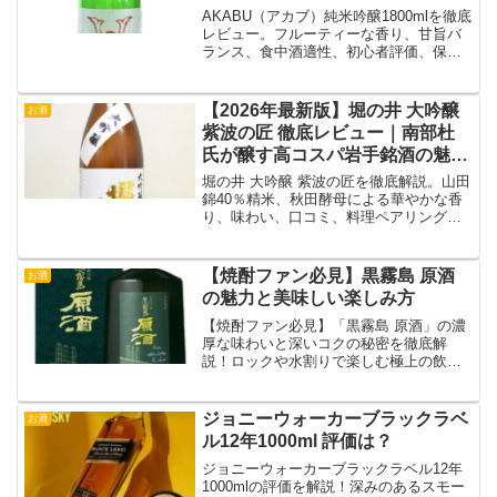
AKABU（アカブ）純米吟醸1800mlを徹底
レビュー。フルーティーな香り、甘旨バ
ランス、食中酒適性、初心者評価、保存
方法、他銘柄比較まで購入前に知るべき
ポイントを網羅解説。
【2026年最新版】堀の井 大吟醸
お酒
紫波の匠 徹底レビュー｜南部杜
氏が醸す高コスパ岩手銘酒の魅力
とは？
堀の井 大吟醸 紫波の匠を徹底解説。山田
錦40％精米、秋田酵母による華やかな香
り、味わい、口コミ、料理ペアリング、
コスパ評価まで詳しく紹介します。
【焼酎ファン必見】黒霧島 原酒
お酒
の魅力と美味しい楽しみ方
【焼酎ファン必見】「黒霧島 原酒」の濃
厚な味わいと深いコクの秘密を徹底解
説！ロックや水割りで楽しむ極上の飲み
方もご紹介します。
ジョニーウォーカーブラックラベ
お酒
ル12年1000ml 評価は？
ジョニーウォーカーブラックラベル12年
1000mlの評価を解説！深みのあるスモー