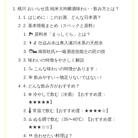
桃川 おいらせ流 純米大吟醸酒味わい・飲み方とは？
1. はじめに：このお酒、どんな日本酒？
2. 基本情報まとめ（スペックと原料）
🏞 原料米「まっしぐら」とは？
👨‍🔬 仕込み水は奥入瀬川水系の天然水
🧑‍🏭 南部杜氏×一級酒造技能士の匠の技
3. 味わいの特徴をやさしく解説
🍶 こんな味わいの特徴があります：
🎯 飲みやすい＝物足りないではない！
4. どんな飲み方がおすすめ？
❄️ 冷やして飲む（冷酒）【おすすめ度：
★★★★★】
🌡 常温で飲む【おすすめ度：★★★★☆】
♨️ ぬる燗で飲む（35〜40℃）【おすすめ度：
★★★☆☆】
🍴 合わせたい料理は？