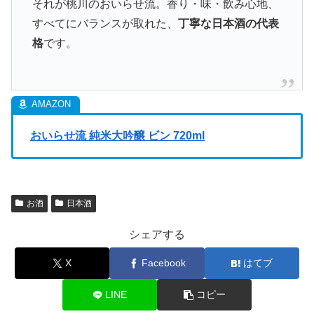
それが桃川のおいらせ流。香り・味・飲み心地、
すべてにバランスが取れた、
丁寧な日本酒の代表
格
です。
おいらせ流 純米大吟醸 ビン 720ml
お酒
日本酒
シェアする
X
Facebook
はてブ
LINE
コピー