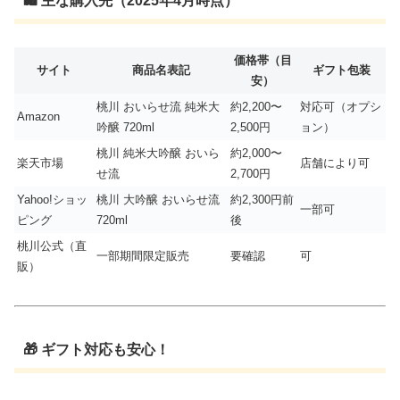
🛍 主な購入先（2025年4月時点）
価格帯（目
サイト
商品名表記
ギフト包装
安）
桃川 おいらせ流 純米大
約2,200〜
対応可（オプシ
Amazon
吟醸 720ml
2,500円
ョン）
桃川 純米大吟醸 おいら
約2,000〜
楽天市場
店舗により可
せ流
2,700円
Yahoo!ショッ
桃川 大吟醸 おいらせ流
約2,300円前
一部可
ピング
720ml
後
桃川公式（直
一部期間限定販売
要確認
可
販）
🎁 ギフト対応も安心！