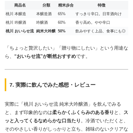
商品名
分類
精米歩合
特徴
桃川 本醸造
本醸造酒
65%
すっきり辛口。日常酒向け
桃川 吟醸酒
吟醸酒
60%
香り高め。やや辛口
桃川 おいらせ流
純米大吟醸
50%
飲みやすく上品、食事にも◎
「ちょっと贅沢したい」「贈り物にしたい」という用途な
ら、
“おいらせ流”が断然おすすめ
です。
7. 実際に飲んでみた感想・レビュー
実際に「桃川 おいらせ流 純米大吟醸酒」を飲んでみる
と、まず印象的なのは
柔らかくふくらみのある香り
と、
ス
ッと入ってくるなめらかな口当たり
。冷酒でいただくと、
そのやさしい香りがしっかりと立ち、雑味のないクリアな