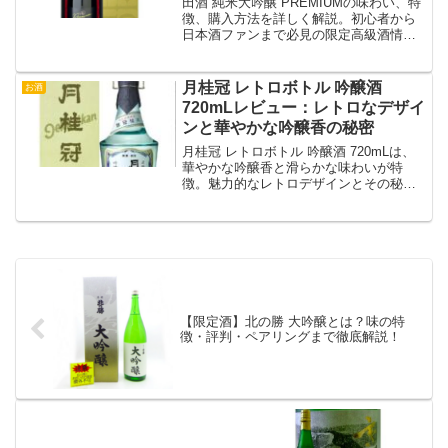
田酒 純米大吟醸 PREMIUMの味わい、特
徴、購入方法を詳しく解説。初心者から
日本酒ファンまで必見の限定高級酒情
報！
月桂冠 レトロボトル 吟醸酒
お酒
720mLレビュー：レトロなデザイ
ンと華やかな吟醸香の秘密
月桂冠 レトロボトル 吟醸酒 720mLは、
華やかな吟醸香と滑らかな味わいが特
徴。魅力的なレトロデザインとその秘密
をレビューで解説します。
【限定酒】北の勝 大吟醸とは？味の特
徴・評判・ペアリングまで徹底解説！