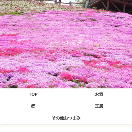
がせっち酒房
TOP
お酒
蟹
豆腐
その他おつまみ