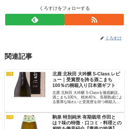
くろすけをフォローする
くろすけ
関連記事
北鹿 北秋田 大吟醸 S-Class レビ
お酒
ュー｜受賞歴を誇る酒こまち
100％の桐箱入り日本酒ギフト
北鹿 北秋田 大吟醸 S-Classを徹底解説。
酒こまち100％、精米40％、長期熟成によ
る重厚な味わいと受賞歴を持つ桐箱入り
大吟醸をレビュー。
駒泉 特別純米 有期栽培 作田と
お酒
は？味の特徴・口コミ・料理との
相性を徹底紹介【青森の地酒】