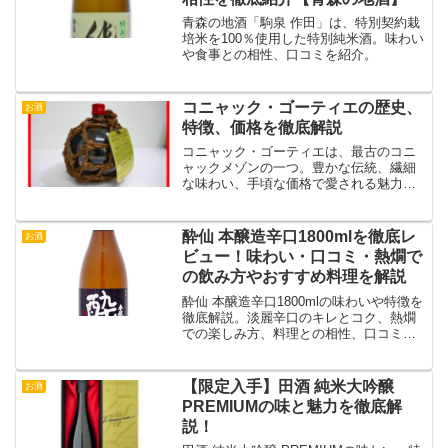
青森の地酒「駒泉 作田」は、特別契約栽
培米を100％使用した特別純米酒。味わい
や食事との相性、口コミを紹介。
コニャック・ゴーティエの歴史、
お酒
特徴、価格を徹底解説
コニャック・ゴーティエは、最古のコニ
ャックメゾンの一つ。豊かな伝統、繊細
な味わい、手頃な価格で愛される魅力を
徹底解説します。
酔仙 本醸造辛口1800mlを徹底レ
お酒
ビュー！味わい・口コミ・熱燗で
の飲み方やおすすめ料理を解説
酔仙 本醸造辛口1800mlの味わいや特徴を
徹底解説。淡麗辛口のキレとコク、熱燗
での楽しみ方、料理との相性、口コミ、
酔仙酒造の歴史まで詳しく紹介します。
【限定入手】田酒 純米大吟醸
お酒
PREMIUMの味と魅力を徹底解
説！