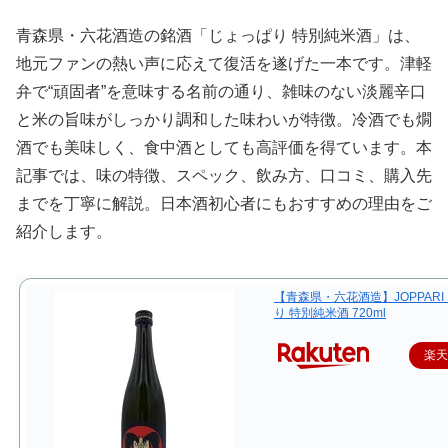
青森県・六花酒造の銘酒「じょっぱり 特別純米酒」は、
地元ファンの熱い声に応えて復活を遂げた一本です。津軽
弁で“頑固者”を意味する名前の通り、雑味のない淡麗辛口
と米の旨味がしっかり調和した味わいが特徴。冷酒でも燗
酒でも美味しく、食中酒としても高評価を得ています。本
記事では、味の特徴、スペック、飲み方、口コミ、購入先
までを丁寧に解説。日本酒初心者にもおすすめの理由をご
紹介します。
【青森県・六花酒造】JOPPARI
り 特別純米酒 720ml
楽