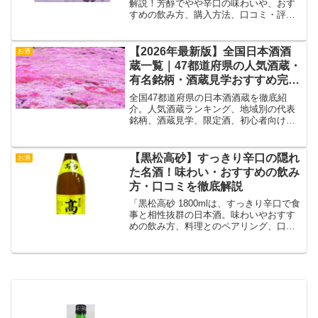
解説！芳醇でやや辛口の味わいや、おす
すめの飲み方、購入方法、口コミ・評判
まで詳しく紹介します。
【2026年最新版】全国日本酒酒
お酒
蔵一覧｜47都道府県の人気酒蔵・
有名銘柄・酒蔵見学おすすめ完全
ガイド
全国47都道府県の日本酒酒蔵を徹底紹
介。人気酒蔵ランキング、地域別の代表
銘柄、酒蔵見学、限定酒、初心者向けの
選び方、日本酒の種類、料理との相性ま
で詳しく解説。酒蔵巡りや地酒選びに役
立つ完全ガイドです。
【黒松高砂】すっきり辛口の隠れ
お酒
た名酒！味わい・おすすめの飲み
方・口コミを徹底解説
「黒松高砂 1800mlは、すっきり辛口で食
事と相性抜群の日本酒。味わいやおすす
めの飲み方、料理とのペアリング、口コ
ミ、購入方法を詳しく解説！」