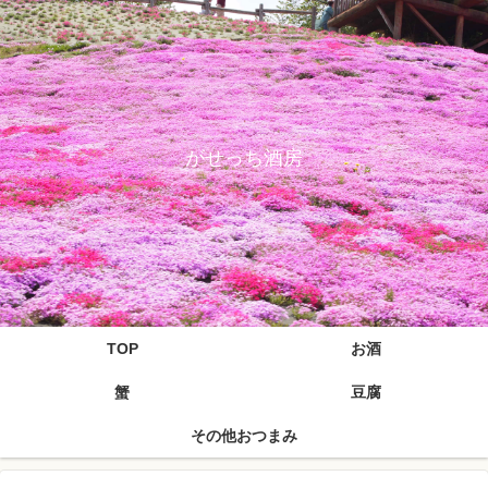
がせっち酒房
TOP
お酒
蟹
豆腐
その他おつまみ