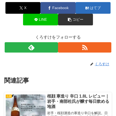
X
Facebook
はてブ
LINE
コピー
くろすけをフォローする
くろすけ
関連記事
桜顔 寒造り 辛口 1.8L レビュー｜
お酒
岩手・南部杜氏が醸す毎日飲める
地酒
岩手・桜顔酒造の寒造り辛口を解説。日