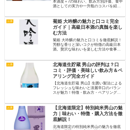
本酒度＋7の味わい、飲み方別評価、食中
酒としての実力や一升瓶のコスパを紹
介。
菊姫 大吟醸の魅力と口コミ完全
お酒
ガイド｜高級日本酒の真髄を楽し
む方法
菊姫 大吟醸の魅力と口コミを徹底解説！
芳醇な香りと深いコクが特徴の高級日本
酒。贅沢な味わいを楽しむ方法や食事と
のペアリングを詳しくご紹介します。特
別な一杯を体験！
北海道生貯蔵 男山の評判は？口
お酒
コミ・評価・美味しい飲み方＆ペ
アリング完全ガイド
【北海道生貯蔵 男山】生囲い製法による
フレッシュな味わいと淡麗辛口のバラン
スが魅力！特徴・飲み方・ペアリング・
購入方法・口コミを徹底解説。売り切れ
前にチェック！
【北海道限定】特別純米男山の魅
お酒
力｜味わい・特徴・購入方法を徹
底解説！
北海道限定の特別純米男山の魅力を徹底