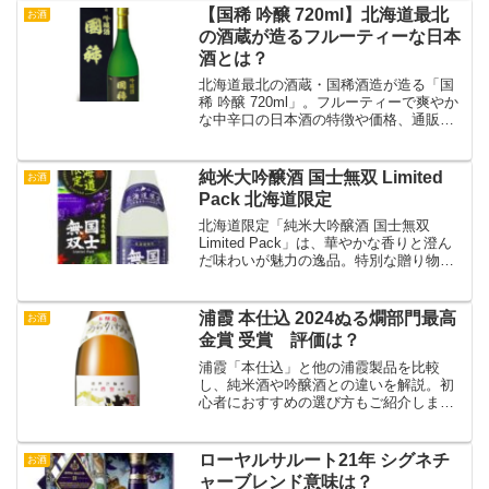
【国稀 吟醸 720ml】北海道最北
お酒
の酒蔵が造るフルーティーな日本
酒とは？
北海道最北の酒蔵・国稀酒造が造る「国
稀 吟醸 720ml」。フルーティーで爽やか
な中辛口の日本酒の特徴や価格、通販情
報、相性の良い料理を詳しく解説！
純米大吟醸酒 国士無双 Limited
お酒
Pack 北海道限定
北海道限定「純米大吟醸酒 国士無双
Limited Pack」は、華やかな香りと澄ん
だ味わいが魅力の逸品。特別な贈り物や
自分へのご褒美に最適です。
浦霞 本仕込 2024ぬる燗部門最高
お酒
金賞 受賞 評価は？
浦霞「本仕込」と他の浦霞製品を比較
し、純米酒や吟醸酒との違いを解説。初
心者におすすめの選び方もご紹介しま
す！
ローヤルサルート21年 シグネチ
お酒
ャーブレンド意味は？