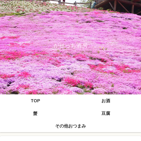
がせっち酒房
TOP
お酒
蟹
豆腐
その他おつまみ