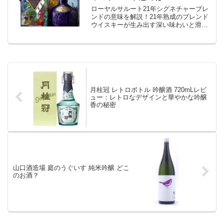
ローヤルサルート21年シグネチャーブレ
ンドの意味を解説！21年熟成のブレンド
ウイスキーが生み出す深い味わいと滑ら
かな口当たり、その特別な製法を詳しく
紹介します。
月桂冠 レトロボトル 吟醸酒 720mLレビ
ュー：レトロなデザインと華やかな吟醸
香の秘密
山口酒造場 庭のうぐいす 純米吟醸 どこ
のお酒？