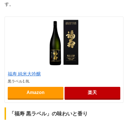
す。
福寿 純米大吟醸
黒ラベル1.8L
Amazon
楽天
「福寿 黒ラベル」の味わいと香り