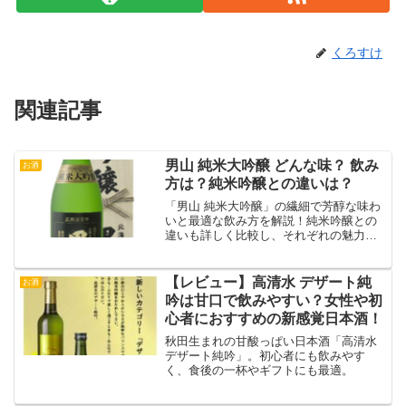
くろすけ
関連記事
男山 純米大吟醸 どんな味？ 飲み
お酒
方は？純米吟醸との違いは？
「男山 純米大吟醸」の繊細で芳醇な味わ
いと最適な飲み方を解説！純米吟醸との
違いも詳しく比較し、それぞれの魅力を
ご紹介します。
【レビュー】高清水 デザート純
お酒
吟は甘口で飲みやすい？女性や初
心者におすすめの新感覚日本酒！
秋田生まれの甘酸っぱい日本酒「高清水
デザート純吟」。初心者にも飲みやす
く、食後の一杯やギフトにも最適。