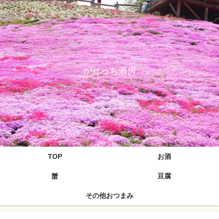
がせっち酒房
TOP
お酒
蟹
豆腐
その他おつまみ