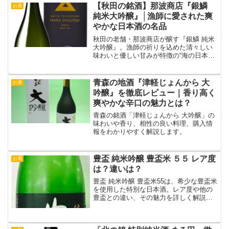
【秋田の銘酒】那波商店『銀鱗
お酒
純米大吟醸』│漁師に愛された爽
やかな日本酒の名品
秋田の老舗・那波商店が醸す『銀鱗 純米
大吟醸』。漁師の祈りを込めた清々しい
味わいと優しい甘みが特徴の“海の日本
酒”。
青森の地酒『津軽じょんから 大
お酒
吟醸』を徹底レビュー｜香り高く
爽やかな辛口の魅力とは？
青森の銘酒「津軽じょんから 大吟醸」の
味わいや香り、相性の良い料理、購入情
報をわかりやすく解説します。
豊盃 純米吟醸 豊盃米 ５５ レア度
お酒
は？違いは？
豊盃 純米吟醸 豊盃米55は、希少な豊盃米
を使用した特別な日本酒。レア度や他の
豊盃との違い、その魅力を詳しく解説し
ます。