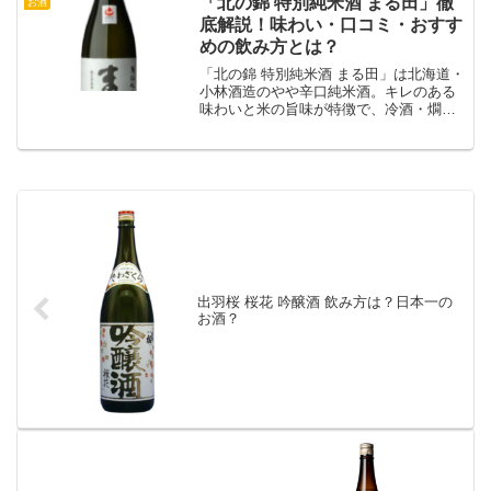
「北の錦 特別純米酒 まる田」徹
お酒
底解説！味わい・口コミ・おすす
めの飲み方とは？
「北の錦 特別純米酒 まる田」は北海道・
小林酒造のやや辛口純米酒。キレのある
味わいと米の旨味が特徴で、冷酒・燗酒
どちらも美味。食中酒に最適で、刺身や
焼き鳥とも相性抜群！購入情報も紹介。
出羽桜 桜花 吟醸酒 飲み方は？日本一の
お酒？