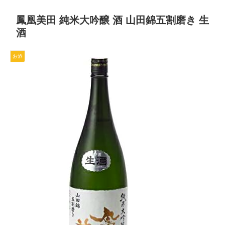
鳳凰美田 純米大吟醸 酒 山田錦五割磨き 生
酒
お酒