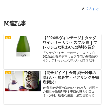
くろすけ
関連記事
【2024年ヴィンテージ】タケダ
お酒
ワイナリー サン・スフル 白｜フ
レッシュな味わいと評判を紹介
「タケダワイナリーのサン・スフル 白
2024は山形産デラウェア使用の無添加ワ
イン。フレッシュな味わいと口コミ評
価、保存方法やペアリングを詳しく解
説！」
【完全ガイド】金滴 純米吟醸の
お酒
味わい・飲み方・ペアリングを徹
底解説！
金滴 純米吟醸の味わい・飲み方・料理と
の相性を徹底解説！辛口の魅力や口コ
ミ・評判、最適な温度、最安値情報まで
詳しく紹介します。