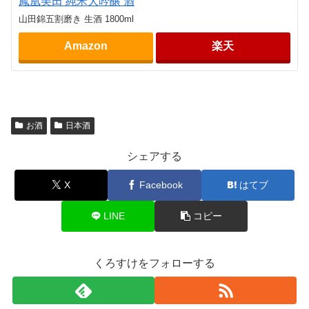
鳳凰美田 純米大吟醸 酒
山田錦五割磨き 生酒 1800ml
Amazon
楽天
お酒
日本酒
シェアする
X
Facebook
はてブ
LINE
コピー
くろすけをフォローする