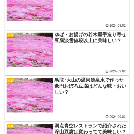
2024.09.02
ゆば・お揚げの若木屋手造り寄せ
豆腐
豆腐淡雪値段以上に美味しい？
2024.09.02
鳥取･大山の温泉源泉水で作った
豆腐
豪円おぼろ豆腐はどんな味・おい
しい？
2024.09.02
満点青空レストランで紹介された
豆腐
深山豆腐は変わってて美味しい？