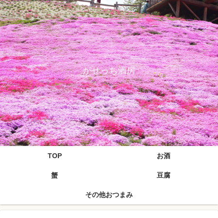
がせっち酒房
TOP
お酒
蟹
豆腐
その他おつまみ