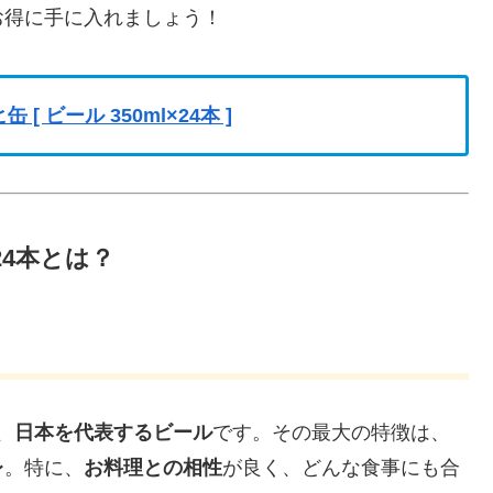
お得に手に入れましょう！
 ビール 350ml×24本 ]
×24本とは？
、
日本を代表するビール
です。その最大の特徴は、
レ
。特に、
お料理との相性
が良く、どんな食事にも合