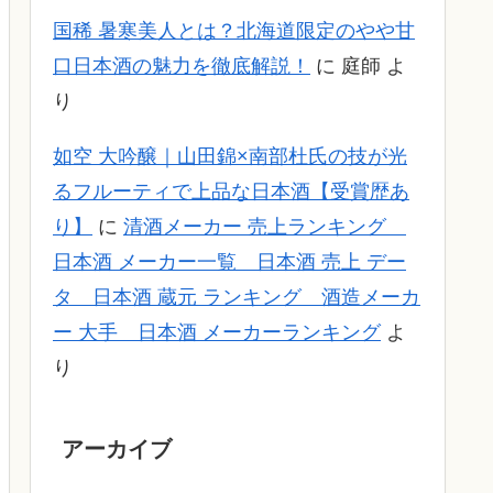
国稀 暑寒美人とは？北海道限定のやや甘
口日本酒の魅力を徹底解説！
に
庭師
よ
り
如空 大吟醸｜山田錦×南部杜氏の技が光
るフルーティで上品な日本酒【受賞歴あ
り】
に
清酒メーカー 売上ランキング
日本酒 メーカー一覧 日本酒 売上 デー
タ 日本酒 蔵元 ランキング 酒造メーカ
ー 大手 日本酒 メーカーランキング
よ
り
アーカイブ