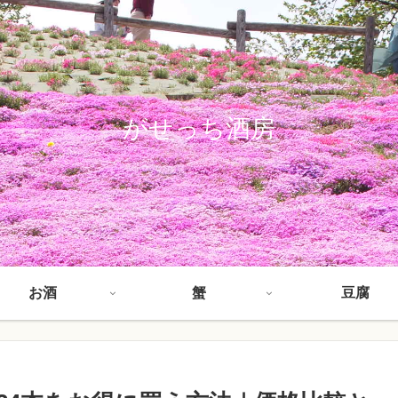
がせっち酒房
お酒
蟹
豆腐