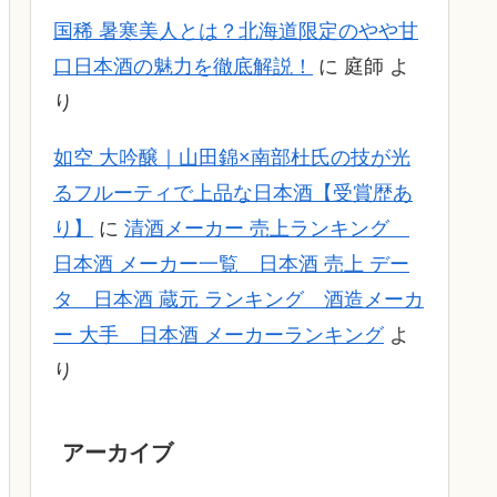
国稀 暑寒美人とは？北海道限定のやや甘
口日本酒の魅力を徹底解説！
に
庭師
よ
り
如空 大吟醸｜山田錦×南部杜氏の技が光
るフルーティで上品な日本酒【受賞歴あ
り】
に
清酒メーカー 売上ランキング
日本酒 メーカー一覧 日本酒 売上 デー
タ 日本酒 蔵元 ランキング 酒造メーカ
ー 大手 日本酒 メーカーランキング
よ
り
アーカイブ