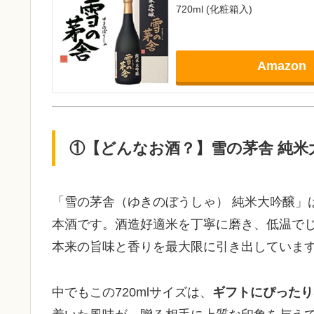
720ml (化粧箱入)
Amazon
①【どんなお酒？】雪の茅舎 純米
「雪の茅舎（ゆきのぼうしゃ） 純米大吟醸」
本酒です。酒造好適米を丁寧に磨き、低温で
本来の旨味と香りを最大限に引き出していま
中でもこの720mlサイズは、
ギフトにぴったり