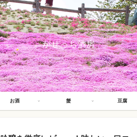
がせっち酒房
お酒
蟹
豆腐