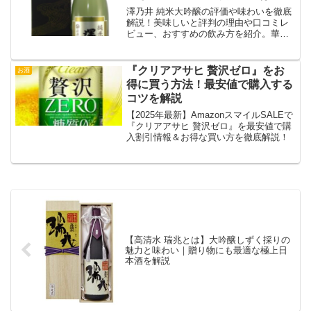
澤乃井 純米大吟醸の評価や味わいを徹底
解説！美味しいと評判の理由や口コミレ
ビュー、おすすめの飲み方を紹介。華や
かな香りと上品な味を楽しめる日本酒で
す。
『クリアアサヒ 贅沢ゼロ』をお
お酒
得に買う方法！最安値で購入する
コツを解説
【2025年最新】AmazonスマイルSALEで
『クリアアサヒ 贅沢ゼロ』を最安値で購
入割引情報＆お得な買い方を徹底解説！
【高清水 瑞兆とは】大吟醸しずく採りの
魅力と味わい｜贈り物にも最適な極上日
本酒を解説