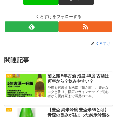
くろすけをフォローする
くろすけ
関連記事
菊之露 5年古酒 泡盛 40度 古酒は
お酒
何年から？飲みやすい？
沖縄を代表する泡盛「菊之露」。豊かな
コクと香り、幅広いラインナップで初心
者から愛好家まで満足の一本。
【豊盃 純米吟醸 豊盃米55とは】
お酒
青森の旨みが詰まった純米吟醸を