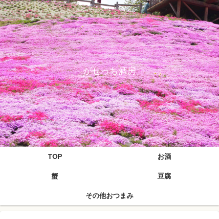
がせっち酒房
TOP
お酒
蟹
豆腐
その他おつまみ