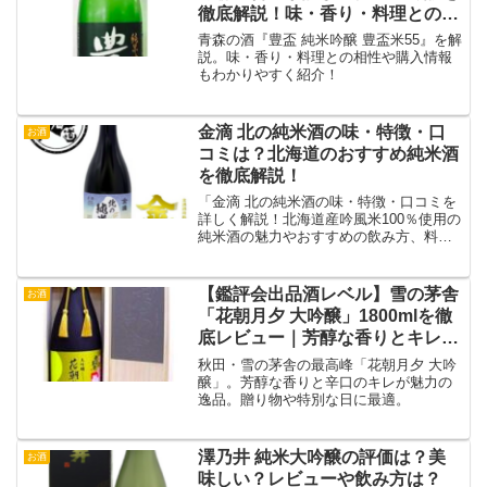
徹底解説！味・香り・料理との相
性も紹介
青森の酒『豊盃 純米吟醸 豊盃米55』を解
説。味・香り・料理との相性や購入情報
もわかりやすく紹介！
金滴 北の純米酒の味・特徴・口
お酒
コミは？北海道のおすすめ純米酒
を徹底解説！
「金滴 北の純米酒の味・特徴・口コミを
詳しく解説！北海道産吟風米100％使用の
純米酒の魅力やおすすめの飲み方、料理
とのペアリング、購入方法まで紹介しま
す。」
【鑑評会出品酒レベル】雪の茅舎
お酒
「花朝月夕 大吟醸」1800mlを徹
底レビュー｜芳醇な香りとキレの
辛口日本酒
秋田・雪の茅舎の最高峰「花朝月夕 大吟
醸」。芳醇な香りと辛口のキレが魅力の
逸品。贈り物や特別な日に最適。
澤乃井 純米大吟醸の評価は？美
お酒
味しい？レビューや飲み方は？