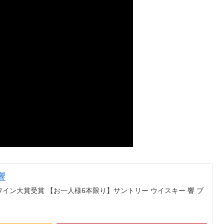
響
23ワイン大賞受賞 【お一人様6本限り】サントリー ウイスキー 響 ブ