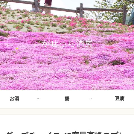
がせっち酒房
お酒
蟹
豆腐