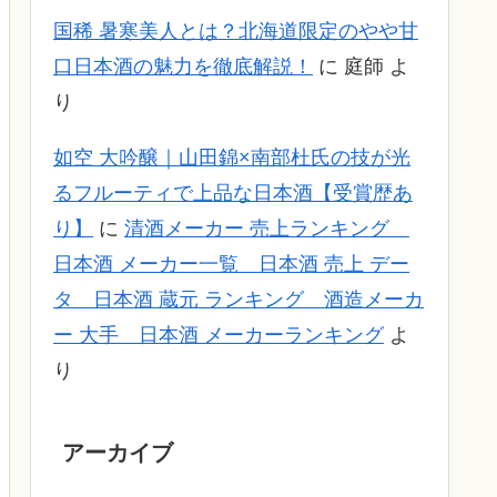
国稀 暑寒美人とは？北海道限定のやや甘
口日本酒の魅力を徹底解説！
に
庭師
よ
り
如空 大吟醸｜山田錦×南部杜氏の技が光
るフルーティで上品な日本酒【受賞歴あ
り】
に
清酒メーカー 売上ランキング
日本酒 メーカー一覧 日本酒 売上 デー
タ 日本酒 蔵元 ランキング 酒造メーカ
ー 大手 日本酒 メーカーランキング
よ
り
アーカイブ