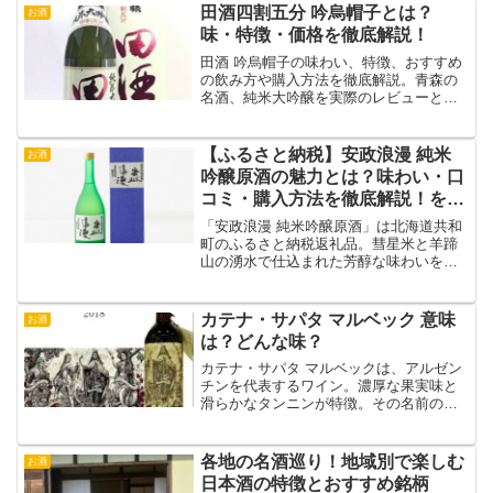
田酒四割五分 吟烏帽子とは？
お酒
味・特徴・価格を徹底解説！
田酒 吟烏帽子の味わい、特徴、おすすめ
の飲み方や購入方法を徹底解説。青森の
名酒、純米大吟醸を実際のレビューとと
もに紹介します。
【ふるさと納税】安政浪漫 純米
お酒
吟醸原酒の魅力とは？味わい・口
コミ・購入方法を徹底解説！を徹
底解説！
「安政浪漫 純米吟醸原酒」は北海道共和
町のふるさと納税返礼品。彗星米と羊蹄
山の湧水で仕込まれた芳醇な味わいを徹
底解説！口コミ・飲み方・ペアリングも
紹介。
カテナ・サパタ マルベック 意味
お酒
は？どんな味？
カテナ・サパタ マルベックは、アルゼン
チンを代表するワイン。濃厚な果実味と
滑らかなタンニンが特徴。その名前の意
味や味わいを解説します。
各地の名酒巡り！地域別で楽しむ
お酒
日本酒の特徴とおすすめ銘柄