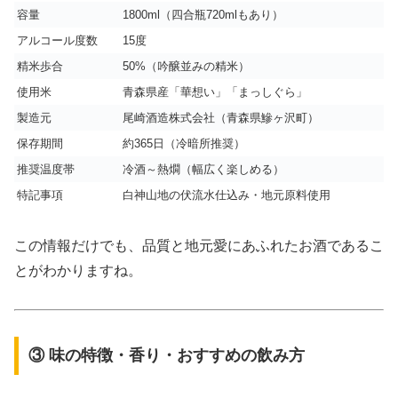
容量
1800ml（四合瓶720mlもあり）
アルコール度数
15度
精米歩合
50%（吟醸並みの精米）
使用米
青森県産「華想い」「まっしぐら」
製造元
尾崎酒造株式会社（青森県鰺ヶ沢町）
保存期間
約365日（冷暗所推奨）
推奨温度帯
冷酒～熱燗（幅広く楽しめる）
特記事項
白神山地の伏流水仕込み・地元原料使用
この情報だけでも、品質と地元愛にあふれたお酒であるこ
とがわかりますね。
③ 味の特徴・香り・おすすめの飲み方