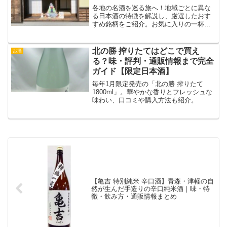
各地の名酒を巡る旅へ！地域ごとに異な
る日本酒の特徴を解説し、厳選したおす
すめ銘柄をご紹介。お気に入りの一杯を
見つけましょう！
北の勝 搾りたてはどこで買え
お酒
る？味・評判・通販情報まで完全
ガイド【限定日本酒】
毎年1月限定発売の「北の勝 搾りたて
1800ml」。華やかな香りとフレッシュな
味わい、口コミや購入方法も紹介。
【亀吉 特別純米 辛口酒】青森・津軽の自
然が生んだ手造りの辛口純米酒｜味・特
徴・飲み方・通販情報まとめ