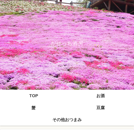
がせっち酒房
TOP
お酒
蟹
豆腐
その他おつまみ