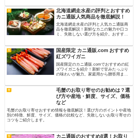
北海道網走水産の評判とおすすめ
蟹
カニ通販人気商品を徹底解説！
北海道網走水産の評判と人気カニ通販商
品を徹底解説！新鮮なカニの魅力や口コ
ミ、失敗しない選び方を紹介。おすすめ
商品で北海道の味覚を自宅で堪能しよ
う！
国産限定 カニ通販.com おすすめ
蟹
紅ズワイガニ
国産限定のカニ通販.comでおすすめの紅
ズワイガニを紹介！新鮮で甘みたっぷり
の味わいが魅力。家庭用から贈答用まで
対応可能な紅ズワイガニの選び方と楽し
み方を解説します！
毛蟹のお取り寄せのお勧めは？選
蟹
び方や産地・鮮度、サイズ、価格
など
毛蟹のお取り寄せおすすめ情報を徹底解説！選び方のポイントや産地
別の特徴、鮮度、サイズ、価格の比較など、失敗しないお取り寄せの
コツをご紹介します。
カニ通販のおすすめ8選！お取り
蟹