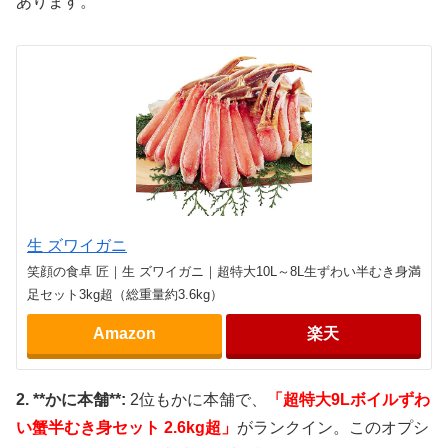
あります。
生 ズワイガニ
笑顔の食卓 匠｜生 ズワイガニ｜超特大10L～8L生ずわい半むき身満
足セット3kg超（総重量約3.6kg）
Amazon
楽天
2. **かに本舗**:
2位もかに本舗で、
「超特大9Lボイルずわ
い蟹半むき身セット 2.6kg超」
がランクイン。このオプシ