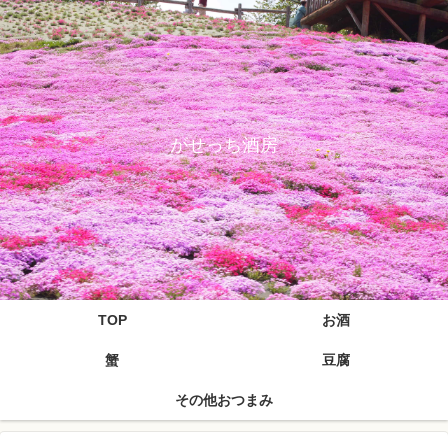
がせっち酒房
TOP
お酒
蟹
豆腐
その他おつまみ