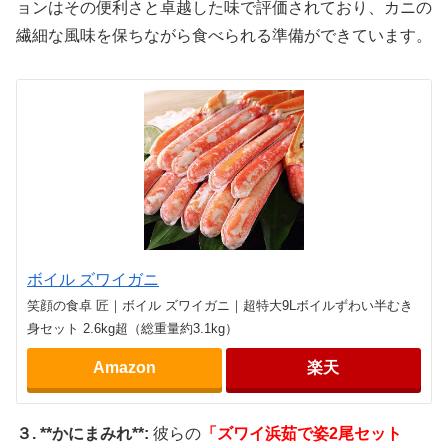
ョンはその便利さと卓越した味で評価されており、カニの
繊細な風味を保ちながら食べられる準備ができています。
ボイル ズワイガニ
笑顔の食卓 匠｜ボイル ズワイガニ｜超特大9Lボイルずわい半むき
身セット 2.6kg超（総重量約3.1kg）
Amazon
楽天
３. **かにまみれ**:
彼らの
「ズワイ浜茹で姿2尾セット