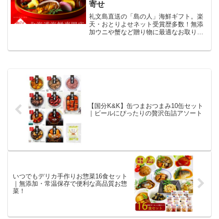
寄せ
礼文島直送の「島の人」海鮮ギフト。楽
天・おとりよせネット受賞歴多数！無添
加ウニや蟹など贈り物に最適なお取り寄
せ。
【国分K&K】缶つまおつまみ10缶セット
｜ビールにぴったりの贅沢缶詰アソート
いつでもデリカ手作りお惣菜16食セット
｜無添加・常温保存で便利な高品質お惣
菜！