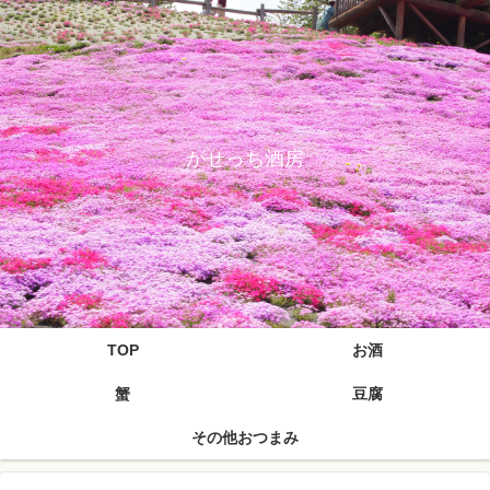
がせっち酒房
TOP
お酒
蟹
豆腐
その他おつまみ