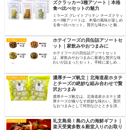
ズクラッカー3種アソート｜本格
食べ比べセットの魅力
ミラーズ グレイトブリテン チーズクラッ
カー3種アソートは、本場の風味が楽しめ
る食べ比べセット。贅沢な味わいと魅力
を詳しく解説します。
ホテイフーズの貝缶詰アソートセ
その他おつまみ
ット｜家飲みやおつまみに
ホテイフーズの貝缶詰アソートセット
は、家飲みやおつまみに最適な贅沢な味
わいが詰まったセット。手軽に楽しめる
魅力をご紹介します。
濃厚チーズ帆立｜北海道産ホタテ
その他おつまみ
とチーズの絶妙な組み合わせで贅
沢おつまみ
濃厚チーズ帆立は、北海道産ホタテと濃
厚チーズが織りなす絶妙な味わい。贅沢
なおつまみとして特別なひとときを演出
します。
礼文島発！島の人の海鮮ギフト｜
その他おつまみ
楽天受賞多数＆殿堂入りのお取り