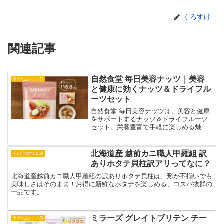
くろすけ
関連記事
自然食堂 毎日美容ナッツ｜美容
その他おつまみ
と健康に効くナッツ＆ドライフル
ーツセット
自然食堂 毎日美容ナッツは、美容と健康
をサポートするナッツ＆ドライフルーツ
セット。栄養豊富で手軽に楽しめる魅力
を詳しく解説します。
北海道産 越前カニ職人甲羅組 訳
その他おつまみ
ありホタテ貝柱訳アリってなに？
北海道産越前カニ職人甲羅組の訳ありホタテ貝柱は、形が不揃いでも
美味しさはそのまま！お得に新鮮なホタテを楽しめる、コスパ抜群の
一品です。
ミラーズ グレイトブリテン チー
その他おつまみ