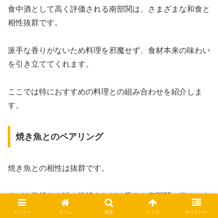
食中酒として高く評価される南部関は、さまざまな和食と
相性抜群です。
派手な香りがないため料理を邪魔せず、食材本来の味わい
を引き立ててくれます。
ここでは特におすすめの料理との組み合わせを紹介しま
す。
焼き魚とのペアリング
焼き魚との相性は抜群です。
サバの塩焼きや鮭の塩焼きなどの旨みと南部関の米のコク
が見事に調和します。
メニュー
ホーム
検索
トップ
サイドバー