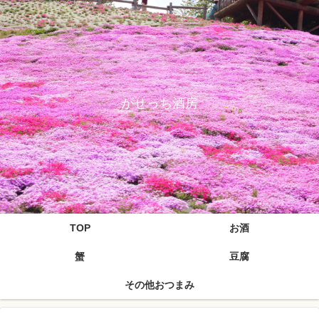
がせっち酒房
TOP
お酒
蟹
豆腐
その他おつまみ