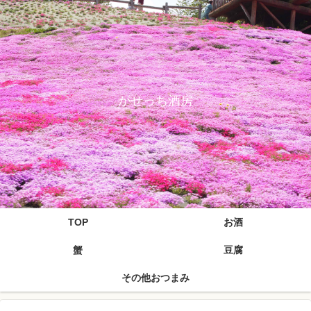
がせっち酒房
TOP
お酒
蟹
豆腐
その他おつまみ