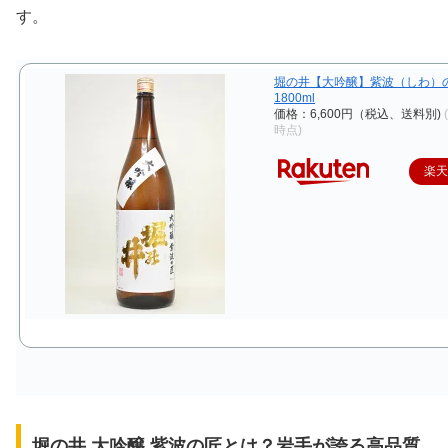
す。
堀の井【大吟醸】紫波（しわ）
1800ml
価格：6,600円（税込、送料別)
時点)
楽
堀の井 大吟醸 紫波の匠とは？岩手が誇る高品質