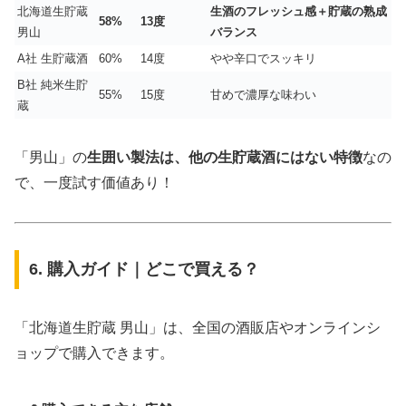
北海道生貯蔵
生酒のフレッシュ感＋貯蔵の熟成
58%
13度
男山
バランス
A社 生貯蔵酒
60%
14度
やや辛口でスッキリ
B社 純米生貯
55%
15度
甘めで濃厚な味わい
蔵
「男山」の
生囲い製法は、他の生貯蔵酒にはない特徴
なの
で、一度試す価値あり！
6. 購入ガイド｜どこで買える？
「北海道生貯蔵 男山」は、全国の酒販店やオンラインシ
ョップで購入できます。