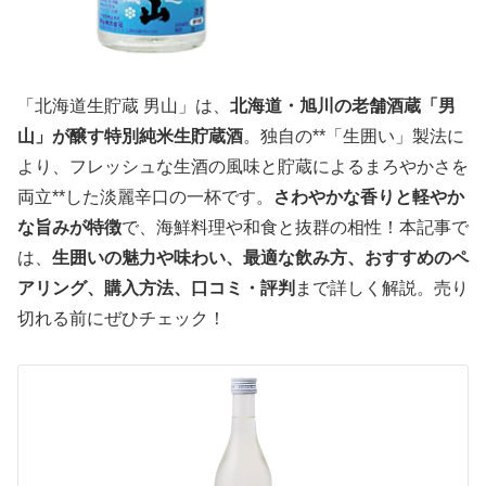
「北海道生貯蔵 男山」は、
北海道・旭川の老舗酒蔵「男
山」が醸す特別純米生貯蔵酒
。独自の**「生囲い」製法に
より、フレッシュな生酒の風味と貯蔵によるまろやかさを
両立**した淡麗辛口の一杯です。
さわやかな香りと軽やか
な旨みが特徴
で、海鮮料理や和食と抜群の相性！本記事で
は、
生囲いの魅力や味わい、最適な飲み方、おすすめのペ
アリング、購入方法、口コミ・評判
まで詳しく解説。売り
切れる前にぜひチェック！