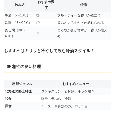
おすすめ温
飲み方
特徴
度
冷酒（5〜10℃）
◎
フルーティーな香りが際立つ
常温（15〜20℃）
◯
旨みとまろやかさが感じられる
ぬる燗（30〜
まろやかさが増すが、香りが控え
△
40℃）
め
おすすめは
キリッと冷やして飲む冷酒スタイル
！
🍽 相性の良い料理
料理ジャンル
おすすめメニュー
北海道の郷土料理
ジンギスカン、石狩鍋、ホッケ焼き
和食
刺身、天ぷら、冷奴
洋食
チーズ、白身魚のカルパッチョ