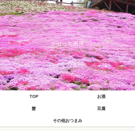
がせっち酒房
TOP
お酒
蟹
豆腐
その他おつまみ