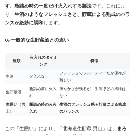
ず、瓶詰め時の一度だけ火入れする製法
です。これによ
り、
生酒のようなフレッシュさと、貯蔵による熟成のバラ
ンスが絶妙に調和
します。
🍶 一般的な生貯蔵酒との違い
火入れのタイミ
種類
特徴
ング
フレッシュでフルーティーだが保存が
生酒
火入れなし
難しい
瓶詰め前に火入
爽やかさが残るが、生酒ほどの風味は
生貯蔵酒
れ
ない
生囲い
（男
瓶詰め時のみ火
生酒のフレッシュ感＋貯蔵による熟成
山）
入れ
のバランス
この「生囲い」により、「北海道生貯蔵 男山」は、
まろ