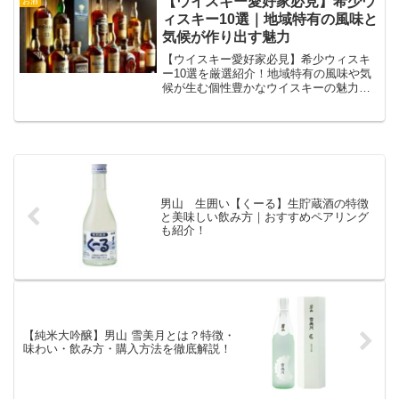
【ウイスキー愛好家必見】希少ウ
お酒
ィスキー10選｜地域特有の風味と
気候が作り出す魅力
【ウイスキー愛好家必見】希少ウィスキ
ー10選を厳選紹介！地域特有の風味や気
候が生む個性豊かなウイスキーの魅力を
解説。贅沢な一杯を楽しむための情報満
載です！
男山 生囲い【くーる】生貯蔵酒の特徴
と美味しい飲み方｜おすすめペアリング
も紹介！
【純米大吟醸】男山 雪美月とは？特徴・
味わい・飲み方・購入方法を徹底解説！