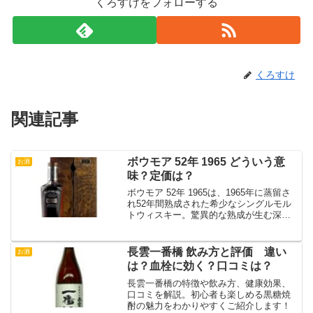
くろすけをフォローする
くろすけ
関連記事
ボウモア 52年 1965 どういう意
お酒
味？定価は？
ボウモア 52年 1965は、1965年に蒸留さ
れ52年間熟成された希少なシングルモル
トウィスキー。驚異的な熟成が生む深い
味わいと高価な定価の理由を詳しく解説
します！
長雲一番橋 飲み方と評価 違い
お酒
は？血栓に効く？口コミは？
長雲一番橋の特徴や飲み方、健康効果、
口コミを解説。初心者も楽しめる黒糖焼
酎の魅力をわかりやすくご紹介します！