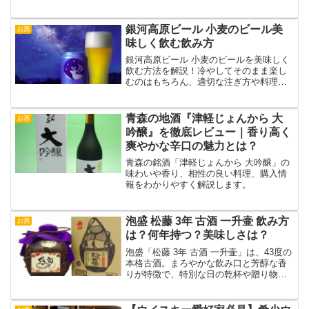
銀河高原ビール 小麦のビール美
お酒
味しく飲む飲み方
銀河高原ビール 小麦のビールを美味しく
飲む方法を解説！冷やしてそのまま楽し
むのはもちろん、適切な注ぎ方や料理と
のペアリングでさらに美味しさを引き立
てます。
青森の地酒『津軽じょんから 大
お酒
吟醸』を徹底レビュー｜香り高く
爽やかな辛口の魅力とは？
青森の銘酒「津軽じょんから 大吟醸」の
味わいや香り、相性の良い料理、購入情
報をわかりやすく解説します。
泡盛 松藤 3年 古酒 一升壷 飲み方
お酒
は？何年持つ？美味しさは？
泡盛「松藤 3年 古酒 一升壷」は、43度の
本格古酒。まろやかな飲み口と芳醇な香
りが特徴で、特別な日の乾杯や贈り物に
も最適です。