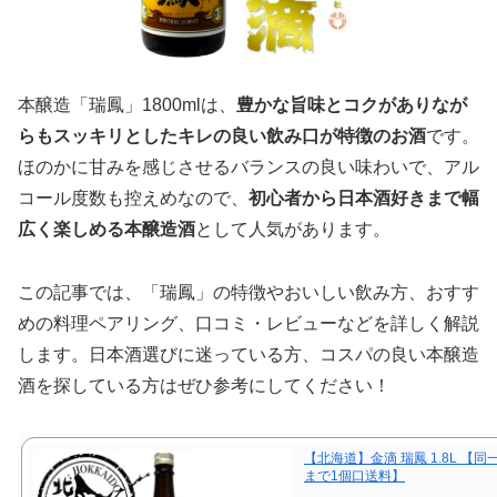
本醸造「瑞鳳」1800mlは、
豊かな旨味とコクがありなが
らもスッキリとしたキレの良い飲み口が特徴のお酒
です。
ほのかに甘みを感じさせるバランスの良い味わいで、アル
コール度数も控えめなので、
初心者から日本酒好きまで幅
広く楽しめる本醸造酒
として人気があります。
この記事では、「瑞鳳」の特徴やおいしい飲み方、おすす
めの料理ペアリング、口コミ・レビューなどを詳しく解説
します。日本酒選びに迷っている方、コスパの良い本醸造
酒を探している方はぜひ参考にしてください！
【北海道】金滴 瑞鳳 1.8L 【同
まで1個口送料】