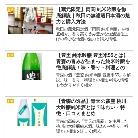
【蔵元限定】両関 純米吟醸を徹
お酒
底解説｜秋田の無濾過日本酒の魅
力と購入方法
秋田の蔵元限定酒『両関 純米吟醸』を徹
底紹介。香り高く旨み豊かな無濾過仕上
げの希少な地酒の魅力と購入情報。
【豊盃 純米吟醸 豊盃米55とは】
お酒
青森の旨みが詰まった純米吟醸を
徹底解説！味・香り・料理との相
性も紹介
青森の酒『豊盃 純米吟醸 豊盃米55』を解
説。味・香り・料理との相性や購入情報
もわかりやすく紹介！
【青森の逸品】青天の霹靂 桃川
お酒
大吟醸純米酒とは？味わい・特
徴・口コミまとめ
青森の高級米「青天の霹靂」を使用した
桃川の大吟醸純米酒。味わいや香り、料
理との相性を詳しく解説。