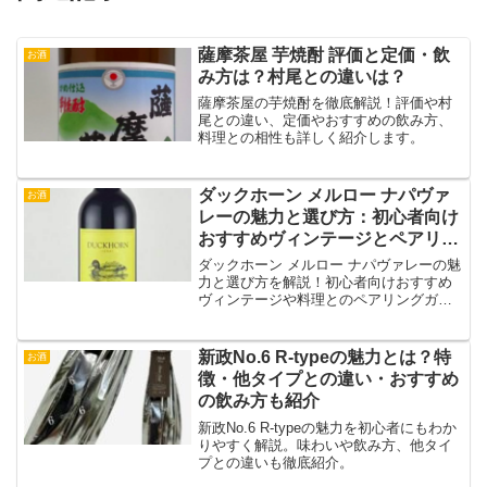
薩摩茶屋 芋焼酎 評価と定価・飲
お酒
み方は？村尾との違いは？
薩摩茶屋の芋焼酎を徹底解説！評価や村
尾との違い、定価やおすすめの飲み方、
料理との相性も詳しく紹介します。
ダックホーン メルロー ナパヴァ
お酒
レーの魅力と選び方：初心者向け
おすすめヴィンテージとペアリン
グガイド
ダックホーン メルロー ナパヴァレーの魅
力と選び方を解説！初心者向けおすすめ
ヴィンテージや料理とのペアリングガイ
ドを紹介。上質な味わいを楽しむための
情報満載です！
新政No.6 R-typeの魅力とは？特
お酒
徴・他タイプとの違い・おすすめ
の飲み方も紹介
新政No.6 R-typeの魅力を初心者にもわか
りやすく解説。味わいや飲み方、他タイ
プとの違いも徹底紹介。