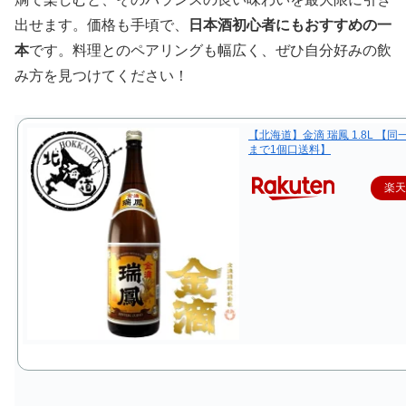
出せます。価格も手頃で、
日本酒初心者にもおすすめの一
本
です。料理とのペアリングも幅広く、ぜひ自分好みの飲
み方を見つけてください！
【北海道】金滴 瑞鳳 1.8L 【同
まで1個口送料】
楽