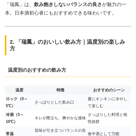
「瑞鳳」は、
飲み飽きしないバランスの良さ
が魅力の一
本。日本酒初心者にもおすすめできる味わいです。
2. 「瑞鳳」のおいしい飲み方｜温度別の楽しみ
方
温度別のおすすめの飲み方
温度
特徴
おすすめのシーン
ロック（0～
夏にキンキンに冷やし
さっぱりとした飲み口
5℃）
て楽しむ
冷酒（5～
さっぱりした料理と相
キレが際立ち、爽やかな後味
10℃）
性抜群
旨味が引き立つバランスの良
常温
食中酒として万能