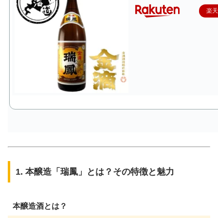
楽
1. 本醸造「瑞鳳」とは？その特徴と魅力
本醸造酒とは？