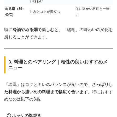
い味わい
ぬる燗（35～
冬に温かい料理と一緒
甘みとコクが際立つ
40℃）
に
特に
冷酒やぬる燗
で楽しむと、「瑞鳳」の味わいの変化を
感じることができます。
3. 料理とのペアリング｜相性の良いおすすめメ
ニュー
「瑞鳳」はコクとキレのバランスが良いので、
さっぱりし
た料理から濃いめの料理まで幅広く合います
。特におすす
めなのは以下の3品。
① ホッケの塩焼き