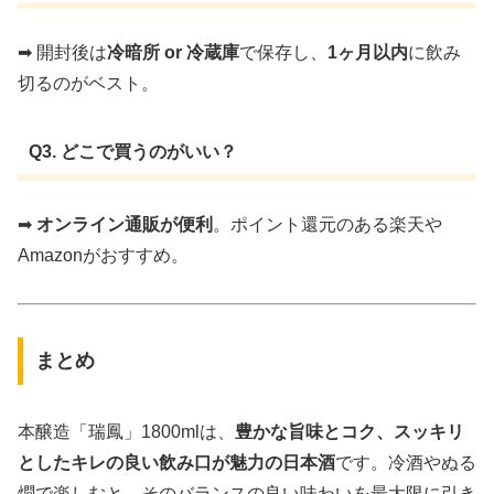
➡ 開封後は
冷暗所 or 冷蔵庫
で保存し、
1ヶ月以内
に飲み
切るのがベスト。
Q3. どこで買うのがいい？
➡
オンライン通販が便利
。ポイント還元のある楽天や
Amazonがおすすめ。
まとめ
本醸造「瑞鳳」1800mlは、
豊かな旨味とコク、スッキリ
としたキレの良い飲み口が魅力の日本酒
です。冷酒やぬる
燗で楽しむと、そのバランスの良い味わいを最大限に引き