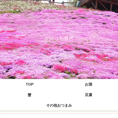
がせっち酒房
TOP
お酒
蟹
豆腐
その他おつまみ