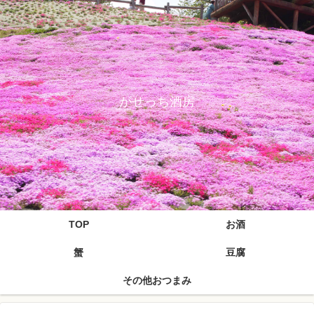
がせっち酒房
TOP
お酒
蟹
豆腐
その他おつまみ