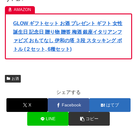
GLOW ギフトセット お酒 プレゼント ギフト 女性
誕生日 記念日 贈り物 贈答 梅酒 銀座イタリアンフ
ァビズ おもてなし 伊和の塔 ３段 スタッキング ボ
トル (２セット, 6種セット)
お酒
シェアする
X
Facebook
はてブ
LINE
コピー