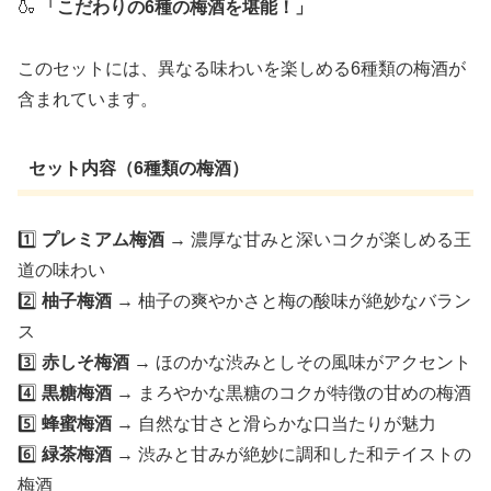
🍶
「こだわりの6種の梅酒を堪能！」
このセットには、異なる味わいを楽しめる6種類の梅酒が
含まれています。
セット内容（6種類の梅酒）
1️⃣
プレミアム梅酒
→ 濃厚な甘みと深いコクが楽しめる王
道の味わい
2️⃣
柚子梅酒
→ 柚子の爽やかさと梅の酸味が絶妙なバラン
ス
3️⃣
赤しそ梅酒
→ ほのかな渋みとしその風味がアクセント
4️⃣
黒糖梅酒
→ まろやかな黒糖のコクが特徴の甘めの梅酒
5️⃣
蜂蜜梅酒
→ 自然な甘さと滑らかな口当たりが魅力
6️⃣
緑茶梅酒
→ 渋みと甘みが絶妙に調和した和テイストの
梅酒