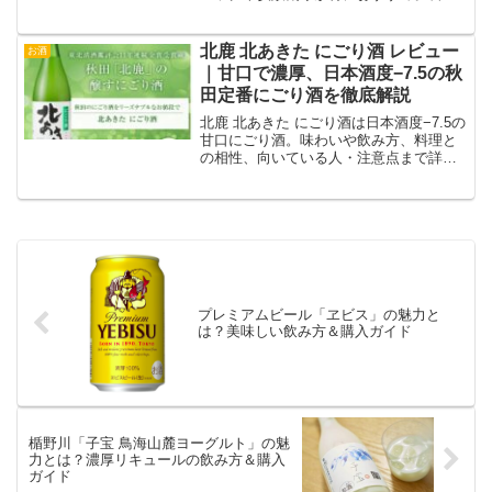
酒としても最適です。
北鹿 北あきた にごり酒 レビュー
お酒
｜甘口で濃厚、日本酒度−7.5の秋
田定番にごり酒を徹底解説
北鹿 北あきた にごり酒は日本酒度−7.5の
甘口にごり酒。味わいや飲み方、料理と
の相性、向いている人・注意点まで詳し
く解説します。
プレミアムビール「ヱビス」の魅力と
は？美味しい飲み方＆購入ガイド
楯野川「子宝 鳥海山麓ヨーグルト」の魅
力とは？濃厚リキュールの飲み方＆購入
ガイド