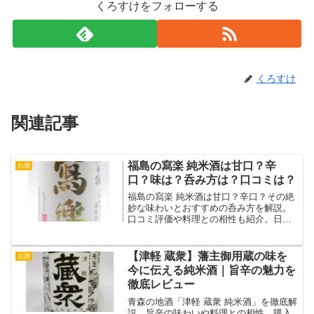
くろすけをフォローする
くろすけ
関連記事
福島の寫楽 純米酒は甘口？辛
お酒
口？味は？呑み方は？口コミは？
福島の寫楽 純米酒は甘口？辛口？その絶
妙な味わいとおすすめの呑み方を解説。
口コミ評価や料理との相性も紹介。日本
酒好き必見の情報満載！
【津軽 蔵衆】藩主御用蔵の味を
お酒
今に伝える純米酒｜旨辛の魅力を
徹底レビュー
青森の地酒「津軽 蔵衆 純米酒」を徹底解
説。旨辛の味わいや料理との相性、購入