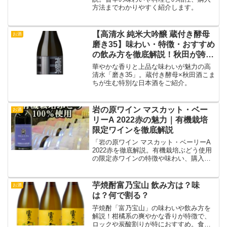
方法までわかりやすく紹介します。
【高清水 純米大吟醸 蔵付き酵母
お酒
磨き35】味わい・特徴・おすすめ
の飲み方を徹底解説！秋田が誇る
限定日本酒
華やかな香りと上品な味わいが魅力の高
清水「磨き35」。蔵付き酵母×秋田酒こま
ちが生む特別な日本酒をご紹介。
岩の原ワイン マスカット・ベー
お酒
リーA 2022赤の魅力｜有機栽培
限定ワインを徹底解説
「岩の原ワイン マスカット・ベーリーA
2022赤を徹底解説。有機栽培ぶどう使用
の限定赤ワインの特徴や味わい、購入方
法を紹介！」
芋焼酎富乃宝山 飲み方は？味
お酒
は？何で割る？
芋焼酎「富乃宝山」の味わいや飲み方を
解説！柑橘系の爽やかな香りが特徴で、
ロックや炭酸割りが特におすすめ。食中