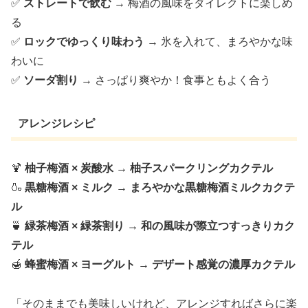
✅
ストレートで飲む
→ 梅酒の風味をダイレクトに楽しめ
る
✅
ロックでゆっくり味わう
→ 氷を入れて、まろやかな味
わいに
✅
ソーダ割り
→ さっぱり爽やか！食事ともよく合う
アレンジレシピ
🍹
柚子梅酒 × 炭酸水 → 柚子スパークリングカクテル
🍶
黒糖梅酒 × ミルク → まろやかな黒糖梅酒ミルクカクテ
ル
🍵
緑茶梅酒 × 緑茶割り → 和の風味が際立つすっきりカク
テル
🍯
蜂蜜梅酒 × ヨーグルト → デザート感覚の濃厚カクテル
「そのままでも美味しいけれど、アレンジすればさらに楽