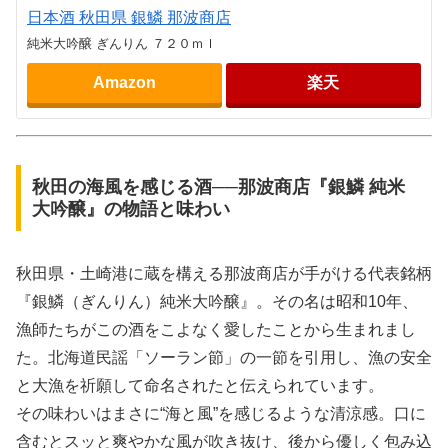
日本酒 秋田県 銀鱗 那波商店
純米大吟醸 ぎんりん ７２０ｍｌ
Amazon
楽天
秋田の海風を感じる酒──那波商店『銀鱗 純米
大吟醸』の物語と味わい
秋田県・土崎港に蔵を構える那波商店が手がける代表銘柄
『銀鱗（ぎんりん）純米大吟醸』。その名は昭和10年、
漁師たちがこの酒をこよなく愛したことから生まれまし
た。北海道民謡「ソーラン節」の一節を引用し、漁の安全
と大漁を祈願して命名されたと伝えられています。
その味わいはまさに“海と風”を感じるような清涼感。口に
含むとスッと爽やかな風が吹き抜け、後から優しく包み込