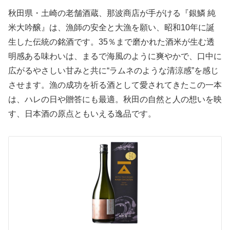
秋田県・土崎の老舗酒蔵、那波商店が手がける『銀鱗 純
米大吟醸』は、漁師の安全と大漁を願い、昭和10年に誕
生した伝統の銘酒です。35％まで磨かれた酒米が生む透
明感ある味わいは、まるで海風のように爽やかで、口中に
広がるやさしい甘みと共に“ラムネのような清涼感”を感じ
させます。漁の成功を祈る酒として愛されてきたこの一本
は、ハレの日や贈答にも最適。秋田の自然と人の想いを映
す、日本酒の原点ともいえる逸品です。