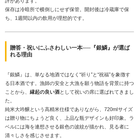
評があります。
保存は冷暗所で横倒しにせず保管。開封後は冷蔵庫で保
ち、1週間以内の飲用が理想的です。
贈答・祝いにふさわしい一本──『銀鱗』が選ば
れる理由
『銀鱗』は、単なる地酒ではなく“祈り”と“祝福”を象徴す
る日本酒です。漁師の安全と大漁を願う物語を背景に持つ
ことから、
縁起の良い酒
として祝いの席に選ばれてきまし
た。
純米大吟醸という高精米仕様でありながら、720mlサイズ
は贈り物にちょうど良く、上品な瓶デザインも好印象。ラ
ベルには海を連想させる銀色の波紋が描かれ、見る者に
清々しさを感じさせます。