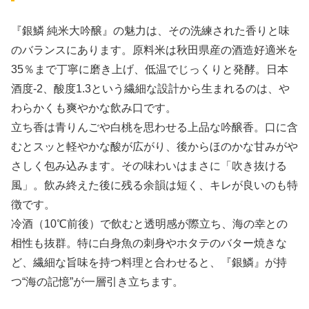
『銀鱗 純米大吟醸』の魅力は、その洗練された香りと味
のバランスにあります。原料米は秋田県産の酒造好適米を
35％まで丁寧に磨き上げ、低温でじっくりと発酵。日本
酒度-2、酸度1.3という繊細な設計から生まれるのは、や
わらかくも爽やかな飲み口です。
立ち香は青りんごや白桃を思わせる上品な吟醸香。口に含
むとスッと軽やかな酸が広がり、後からほのかな甘みがや
さしく包み込みます。その味わいはまさに「吹き抜ける
風」。飲み終えた後に残る余韻は短く、キレが良いのも特
徴です。
冷酒（10℃前後）で飲むと透明感が際立ち、海の幸との
相性も抜群。特に白身魚の刺身やホタテのバター焼きな
ど、繊細な旨味を持つ料理と合わせると、『銀鱗』が持
つ“海の記憶”が一層引き立ちます。