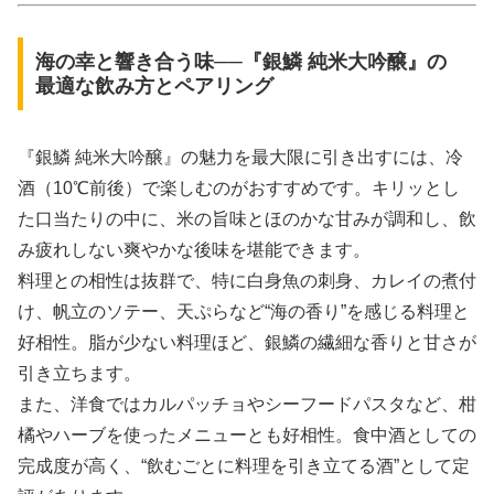
海の幸と響き合う味──『銀鱗 純米大吟醸』の
最適な飲み方とペアリング
『銀鱗 純米大吟醸』の魅力を最大限に引き出すには、冷
酒（10℃前後）で楽しむのがおすすめです。キリッとし
た口当たりの中に、米の旨味とほのかな甘みが調和し、飲
み疲れしない爽やかな後味を堪能できます。
料理との相性は抜群で、特に白身魚の刺身、カレイの煮付
け、帆立のソテー、天ぷらなど“海の香り”を感じる料理と
好相性。脂が少ない料理ほど、銀鱗の繊細な香りと甘さが
引き立ちます。
また、洋食ではカルパッチョやシーフードパスタなど、柑
橘やハーブを使ったメニューとも好相性。食中酒としての
完成度が高く、“飲むごとに料理を引き立てる酒”として定