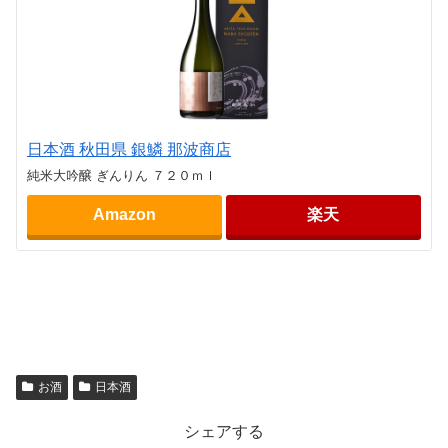
日本酒 秋田県 銀鱗 那波商店
純米大吟醸 ぎんりん ７２０ｍｌ
Amazon
楽天
お酒
日本酒
シェアする