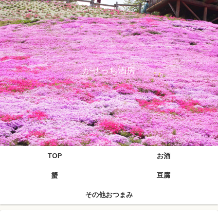
がせっち酒房
TOP
お酒
蟹
豆腐
その他おつまみ