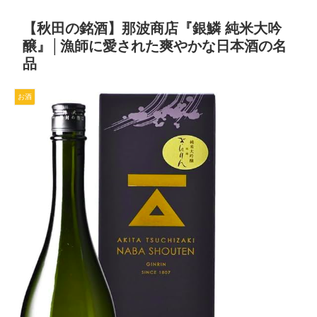
【秋田の銘酒】那波商店『銀鱗 純米大吟
醸』│漁師に愛された爽やかな日本酒の名
品
お酒