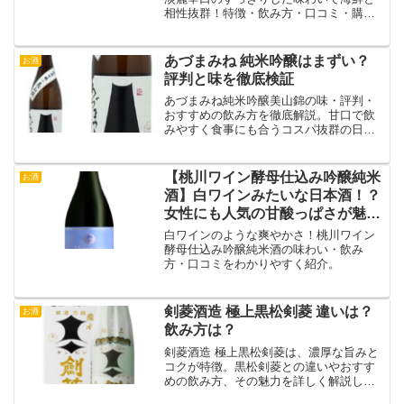
相性抜群！特徴・飲み方・口コミ・購入
方法を詳しく解説。
あづまみね 純米吟醸はまずい？
お酒
評判と味を徹底検証
あづまみね純米吟醸美山錦の味・評判・
おすすめの飲み方を徹底解説。甘口で飲
みやすく食事にも合うコスパ抜群の日本
酒の魅力を詳しく紹介。
【桃川ワイン酵母仕込み吟醸純米
お酒
酒】白ワインみたいな日本酒！？
女性にも人気の甘酸っぱさが魅
力！
白ワインのような爽やかさ！桃川ワイン
酵母仕込み吟醸純米酒の味わい・飲み
方・口コミをわかりやすく紹介。
剣菱酒造 極上黒松剣菱 違いは？
お酒
飲み方は？
剣菱酒造 極上黒松剣菱は、濃厚な旨みと
コクが特徴。黒松剣菱との違いやおすす
めの飲み方、その魅力を詳しく解説しま
す。