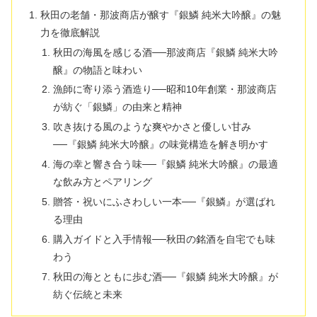
秋田の老舗・那波商店が醸す『銀鱗 純米大吟醸』の魅
力を徹底解説
秋田の海風を感じる酒──那波商店『銀鱗 純米大吟
醸』の物語と味わい
漁師に寄り添う酒造り──昭和10年創業・那波商店
が紡ぐ「銀鱗」の由来と精神
吹き抜ける風のような爽やかさと優しい甘み
──『銀鱗 純米大吟醸』の味覚構造を解き明かす
海の幸と響き合う味──『銀鱗 純米大吟醸』の最適
な飲み方とペアリング
贈答・祝いにふさわしい一本──『銀鱗』が選ばれ
る理由
購入ガイドと入手情報──秋田の銘酒を自宅でも味
わう
秋田の海とともに歩む酒──『銀鱗 純米大吟醸』が
紡ぐ伝統と未来