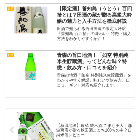
【限定酒】善知鳥（うとう）百四
お酒
拾とは？田酒の蔵が贈る高級大吟
醸の魅力と入手方法を徹底解説
田酒で知られる西田酒造の限定大吟醸
『善知鳥 百四拾』の味わい・特徴・購入
方法をわかりやすく紹介！
青森の旨口地酒！「如空 特別純
お酒
米生貯蔵酒」ってどんな味？特
徴・飲み方・口コミを紹介
青森の地酒「如空 特別純米生貯蔵酒」を
わかりやすく解説。味わいや飲み方、口
コミ、ギフト対応も紹介します。
【秋田地酒】銀鱗 純米酒 こまち美人｜那
波商店が贈る秋田酒こまち100％の中辛口
純米酒レビュー