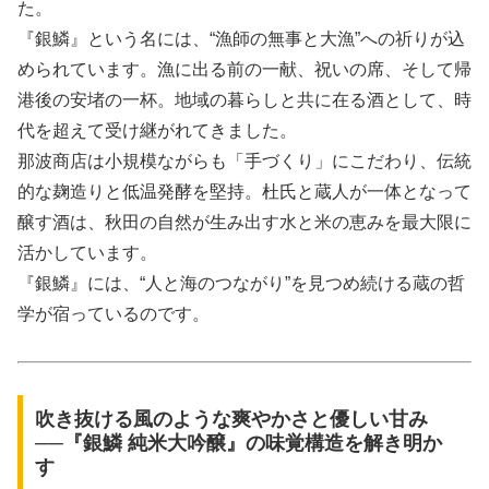
た。
『銀鱗』という名には、“漁師の無事と大漁”への祈りが込
められています。漁に出る前の一献、祝いの席、そして帰
港後の安堵の一杯。地域の暮らしと共に在る酒として、時
代を超えて受け継がれてきました。
那波商店は小規模ながらも「手づくり」にこだわり、伝統
的な麹造りと低温発酵を堅持。杜氏と蔵人が一体となって
醸す酒は、秋田の自然が生み出す水と米の恵みを最大限に
活かしています。
『銀鱗』には、“人と海のつながり”を見つめ続ける蔵の哲
学が宿っているのです。
吹き抜ける風のような爽やかさと優しい甘み
──『銀鱗 純米大吟醸』の味覚構造を解き明か
す