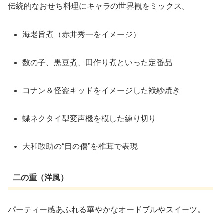
伝統的なおせち料理にキャラの世界観をミックス。
海老旨煮（赤井秀一をイメージ）
数の子、黒豆煮、田作り煮といった定番品
コナン＆怪盗キッドをイメージした袱紗焼き
蝶ネクタイ型変声機を模した練り切り
大和敢助の“目の傷”を椎茸で表現
二の重（洋風）
パーティー感あふれる華やかなオードブルやスイーツ。