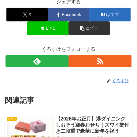
シェアする
X
Facebook
はてブ
LINE
コピー
くろすけをフォローする
くろすけ
関連記事
【2026年お正月】港ダイニング
おせち
しおそう迎春おせち｜ズワイ蟹付
き二段重で豪華に新年を祝う