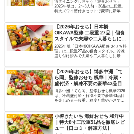
港ダイニングしおそう「迎春おせち」
2025年版は、2〜3人前・30品の二段重。
特大ズワイ蟹付きセットで豪華に新年を
彩れる人気おせちを徹底解説。
【2026年おせち】日本橋
おせち
OIKAWA監修 二段重 27品｜個食
スタイルで夫婦や二人暮らしに最
適
2026年版「日本橋OIKAWA監修 おせち料
理」は二段重27品の個食スタイル。冷凍
盛り付け済みで夫婦や二人暮らしに最適
です。
【2026年おせち】博多中洲「て
おせち
ら岡」監修おせち 楓華｜冷蔵・
盛付済・解凍不要の豪華43品目
博多中洲「てら岡」監修おせち楓華2026
は、冷蔵盛付済・解凍不要で豪華43品目
を楽しめる一段重。鮮度と華やかさで新
年を彩ります
小樽きたいち 海鮮おせち 和洋中
おせち
｜特大8寸三段重51品を徹底レビ
ュー【口コミ・解凍方法】