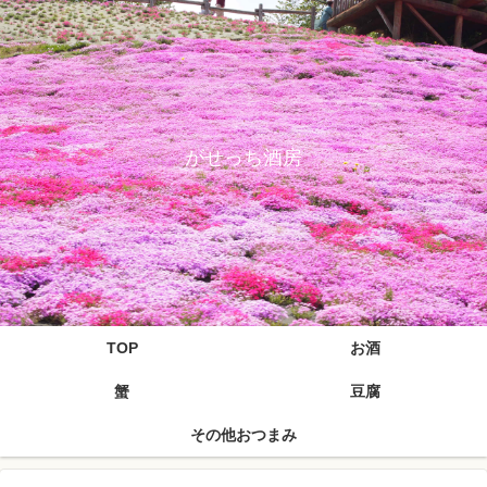
がせっち酒房
TOP
お酒
蟹
豆腐
その他おつまみ