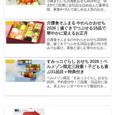
小樽きたいちの海鮮おせち和洋中は、特
大8寸三段重に全51品を詰め込んだ豪華仕
様。家族4〜5人で楽しめる人気のおせち
を口コミや解凍方法とともに詳しく紹介
します。
介護食そふまる やわらかおせち
おせち
2026｜歯ぐきでつぶせる18品で
華やかに迎えるお正月
介護食そふまるのやわらかおせち2026年
版。歯ぐきでつぶせる18品を盛り付け済
みでお届け。家族と楽しむ華やかなお正
月に。
すみっコぐらし おせち 2026｜ベ
おせち
ルメゾン限定三段重！子どもも喜
ぶ31品目＋特典付き
ベルメゾン限定「すみっコぐらし おせち
2026」予約受付中！三段重・31品目に加
え、卓上カレンダーやキャラ饅頭付きで
家族みんなが楽しめます。