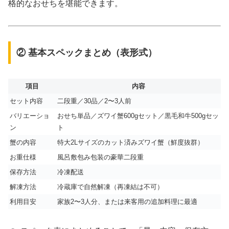
格的なおせちを堪能できます。
② 基本スペックまとめ（表形式）
項目
内容
セット内容
二段重／30品／2〜3人前
バリエーショ
おせち単品／ズワイ蟹600gセット／黒毛和牛500gセッ
ン
ト
蟹の内容
特大2Lサイズのカット済みズワイ蟹（鮮度抜群）
お重仕様
風呂敷包み包装の豪華二段重
保存方法
冷凍配送
解凍方法
冷蔵庫で自然解凍（再凍結は不可）
利用目安
家族2〜3人分、または来客用の追加料理に最適