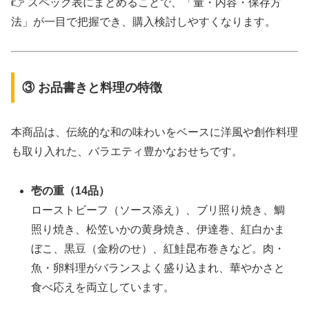
👉 スペック表にまとめることで、「量・内容・保存方
法」が一目で把握でき、購入検討しやすくなります。
③ お品書きと料理の特徴
本商品は、伝統的な和の味わいをベースに洋風や創作料理
も取り入れた、バラエティ豊かなおせちです。
壱の重（14品）
ローストビーフ（ソース添え）、ブリ照り焼き、鯛
照り焼き、松笠いかの黄身焼き、伊達巻、紅白かま
ぼこ、黒豆（金粉のせ）、紅鮭昆布巻きなど。肉・
魚・卵料理がバランスよく盛り込まれ、華やかさと
食べ応えを両立しています。