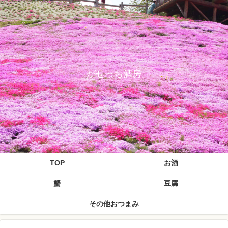
がせっち酒房
TOP
お酒
蟹
豆腐
その他おつまみ