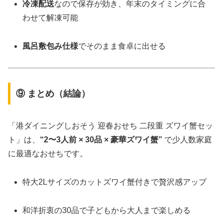
冷凍配送
なので保存が効き、年末のタイミングに合
わせて解凍可能
風呂敷包み仕様
でそのまま食卓に出せる
⑨ まとめ（結論）
「港ダイニングしおそう 迎春おせち 二段重 ズワイ蟹セッ
ト」は、
“2〜3人前 × 30品 × 豪華ズワイ蟹”
で少人数家庭
に最適なおせちです。
特大2Lサイズのカットズワイ蟹付きで贅沢感アップ
和洋折衷の30品で子どもから大人まで楽しめる