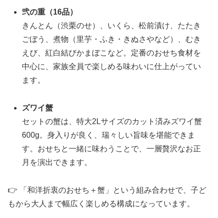
弐の重（16品）
きんとん（渋栗のせ）、いくら、松前漬け、たたき
ごぼう、煮物（里芋・ふき・きぬさやなど）、むき
えび、紅白結びかまぼこなど。定番のおせち食材を
中心に、家族全員で楽しめる味わいに仕上がってい
ます。
ズワイ蟹
セットの蟹は、特大2Lサイズのカット済みズワイ蟹
600g。身入りが良く、瑞々しい旨味を堪能できま
す。おせちと一緒に味わうことで、一層贅沢なお正
月を演出できます。
👉 「和洋折衷のおせち＋蟹」という組み合わせで、子ど
もから大人まで幅広く楽しめる構成になっています。