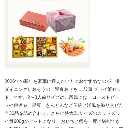
2026年の新年を豪華に迎えたい方におすすめなのが、港
ダイニングしおそうの「迎春おせち 二段重 ズワイ蟹セッ
ト」です。2〜3人前サイズの二段重には、ローストビー
フや伊達巻、黒豆、きんとんなど伝統と洋風を織り交ぜた
全30品を詰め合わせ。さらに特大2Lサイズのカットズワ
イ蟹600gがセットになり、おせちと蟹を一度に堪能でき