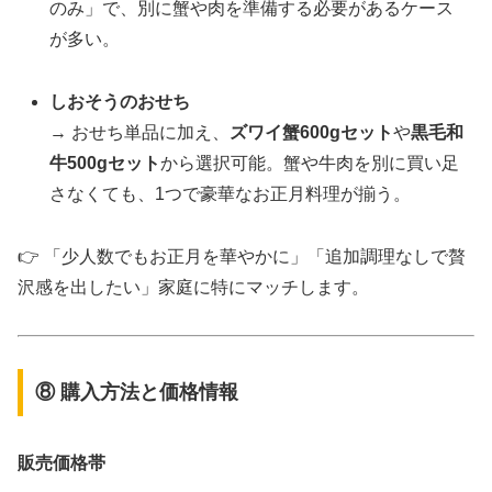
のみ」で、別に蟹や肉を準備する必要があるケース
が多い。
しおそうのおせち
→ おせち単品に加え、
ズワイ蟹600gセット
や
黒毛和
牛500gセット
から選択可能。蟹や牛肉を別に買い足
さなくても、1つで豪華なお正月料理が揃う。
👉 「少人数でもお正月を華やかに」「追加調理なしで贅
沢感を出したい」家庭に特にマッチします。
⑧ 購入方法と価格情報
販売価格帯