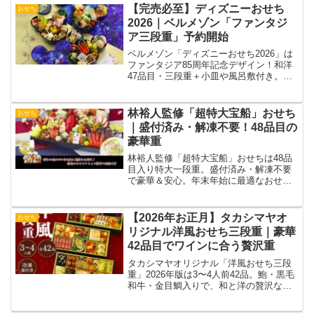
【完売必至】ディズニーおせち
おせち
2026｜ベルメゾン「ファンタジ
ア三段重」予約開始
ベルメゾン「ディズニーおせち2026」は
ファンタジア85周年記念デザイン！和洋
47品目・三段重＋小皿や風呂敷付き。予
約締切は12月20日。
林裕人監修「超特大宝船」おせち
おせち
｜盛付済み・解凍不要！48品目の
豪華重
林裕人監修「超特大宝船」おせちは48品
目入り特大一段重。盛付済み・解凍不要
で豪華＆安心。年末年始に最適なおせち
です。
【2026年お正月】タカシマヤオ
おせち
リジナル洋風おせち三段重｜豪華
42品目でワインに合う贅沢重
タカシマヤオリジナル「洋風おせち三段
重」2026年版は3〜4人前42品。鮑・黒毛
和牛・金目鯛入りで、和と洋の贅沢なお
せちを冷凍配送でお届け。