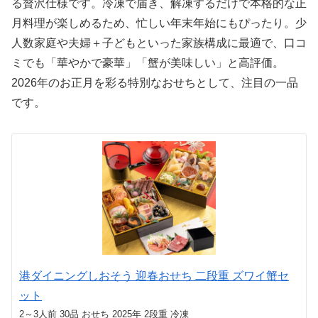
る贅沢仕様です。冷凍で届き、解凍するだけで本格的な正
月料理が楽しめるため、忙しい年末年始にもぴったり。少
人数家庭や夫婦＋子どもといった家族構成に最適で、口コ
ミでも「華やかで豪華」「蟹が美味しい」と高評価。
2026年のお正月を彩る特別なおせちとして、注目の一品
です。
港ダイニングしおそう 迎春おせち 二段重 ズワイ蟹セ
ット
2～3人前 30品 おせち 2025年 2段重 冷凍