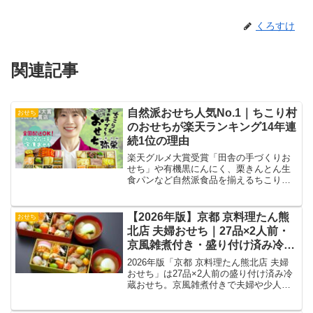
くろすけ
関連記事
自然派おせち人気No.1｜ちこり村
おせち
のおせちが楽天ランキング14年連
続1位の理由
楽天グルメ大賞受賞「田舎の手づくりお
せち」や有機黒にんにく、栗きんとん生
食パンなど自然派食品を揃えるちこり村
本店。
【2026年版】京都 京料理たん熊
おせち
北店 夫婦おせち｜27品×2人前・
京風雑煮付き・盛り付け済み冷蔵
おせち
2026年版「京都 京料理たん熊北店 夫婦
おせち」は27品×2人前の盛り付け済み冷
蔵おせち。京風雑煮付きで夫婦や少人数
家庭に最適。