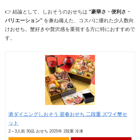
👉 結論として、しおそうのおせちは
“豪華さ・便利さ・
バリエーション”
を兼ね備えた、コスパに優れた少人数向
けおせち。蟹好きや贅沢感を重視する方に特におすすめで
す。
港ダイニングしおそう 迎春おせち 二段重 ズワイ蟹セ
ット
2～3人前 30品 おせち 2025年 2段重 冷凍