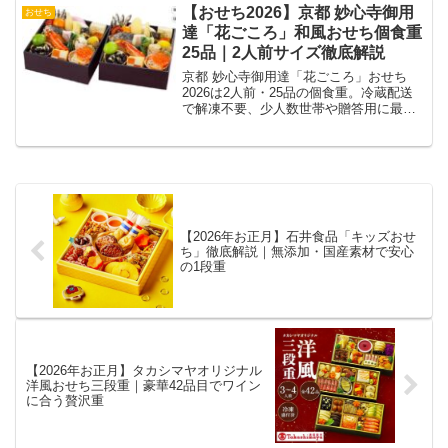
【おせち2026】京都 妙心寺御用
おせち
達「花ごころ」和風おせち個食重
25品｜2人前サイズ徹底解説
京都 妙心寺御用達「花ごころ」おせち
2026は2人前・25品の個食重。冷蔵配送
で解凍不要、少人数世帯や贈答用に最
適。
【2026年お正月】石井食品「キッズおせ
ち」徹底解説｜無添加・国産素材で安心
の1段重
【2026年お正月】タカシマヤオリジナル
洋風おせち三段重｜豪華42品目でワイン
に合う贅沢重