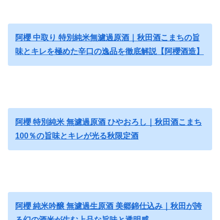
阿櫻 中取り 特別純米無濾過原酒｜秋田酒こまちの旨
味とキレを極めた辛口の逸品を徹底解説【阿櫻酒造】
阿櫻 特別純米 無濾過原酒 ひやおろし｜秋田酒こまち
100％の旨味とキレが光る秋限定酒
阿櫻 純米吟醸 無濾過生原酒 美郷錦仕込み｜秋田が誇
る幻の酒米が生む上品な旨味と透明感