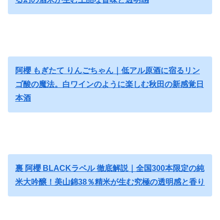
阿櫻 もぎたて りんごちゃん｜低アル原酒に宿るリン
ゴ酸の魔法。白ワインのように楽しむ秋田の新感覚日
本酒
裏 阿櫻 BLACKラベル 徹底解説｜全国300本限定の純
米大吟醸！美山錦38％精米が生む究極の透明感と香り