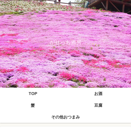
がせっち酒房
TOP
お酒
蟹
豆腐
その他おつまみ