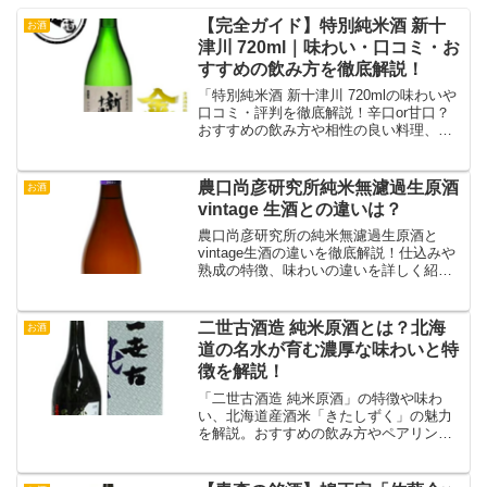
【完全ガイド】特別純米酒 新十
お酒
津川 720ml｜味わい・口コミ・お
すすめの飲み方を徹底解説！
「特別純米酒 新十津川 720mlの味わいや
口コミ・評判を徹底解説！辛口or甘口？
おすすめの飲み方や相性の良い料理、購
入方法まで詳しく紹介。北海道の地酒を
楽しみたい方に最適な情報をお届けしま
す。」
農口尚彦研究所純米無濾過生原酒
お酒
vintage 生酒との違いは？
農口尚彦研究所の純米無濾過生原酒と
vintage生酒の違いを徹底解説！仕込みや
熟成の特徴、味わいの違いを詳しく紹
介。それぞれの魅力と選び方のポイント
をお届けします！
二世古酒造 純米原酒とは？北海
お酒
道の名水が育む濃厚な味わいと特
徴を解説！
「二世古酒造 純米原酒」の特徴や味わ
い、北海道産酒米「きたしずく」の魅力
を解説。おすすめの飲み方やペアリン
グ、口コミ・評判、購入方法も紹介！