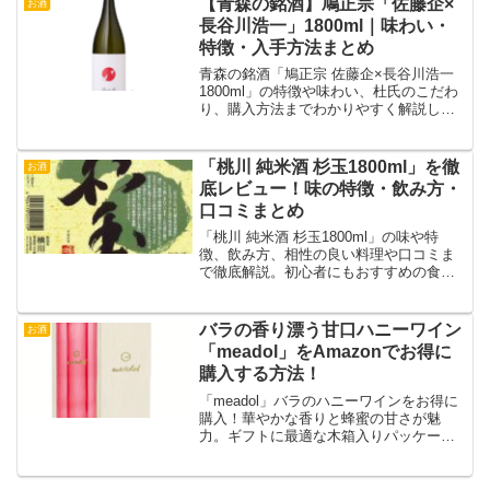
【青森の銘酒】鳩正宗「佐藤企×
お酒
長谷川浩一」1800ml｜味わい・
特徴・入手方法まとめ
青森の銘酒「鳩正宗 佐藤企×長谷川浩一
1800ml」の特徴や味わい、杜氏のこだわ
り、購入方法までわかりやすく解説しま
す。
「桃川 純米酒 杉玉1800ml」を徹
お酒
底レビュー！味の特徴・飲み方・
口コミまとめ
「桃川 純米酒 杉玉1800ml」の味や特
徴、飲み方、相性の良い料理や口コミま
で徹底解説。初心者にもおすすめの食中
酒。
バラの香り漂う甘口ハニーワイン
お酒
「meadol」をAmazonでお得に
購入する方法！
「meadol」バラのハニーワインをお得に
購入！華やかな香りと蜂蜜の甘さが魅
力。ギフトに最適な木箱入りパッケージ
の詳細やおすすめの飲み方を紹介。